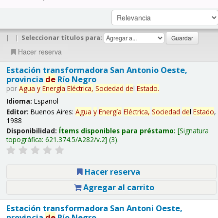
|
|
Seleccionar títulos para:
Hacer reserva
Estación transformadora San Antonio Oeste,
provincia
de
Río Negro
por
Agua
y
Energía
Eléctrica,
Sociedad
de
l
Estado
.
Idioma:
Español
Editor:
Buenos Aires:
Agua
y
Energía
Eléctrica,
Sociedad
de
l
Estado
,
1988
Disponibilidad:
Ítems disponibles para préstamo:
Signatura
topográfica:
621.374.5/A282/v.2
(3).
Hacer reserva
Agregar al carrito
Estación transformadora San Antoni Oeste,
provincia
de
Río Negro