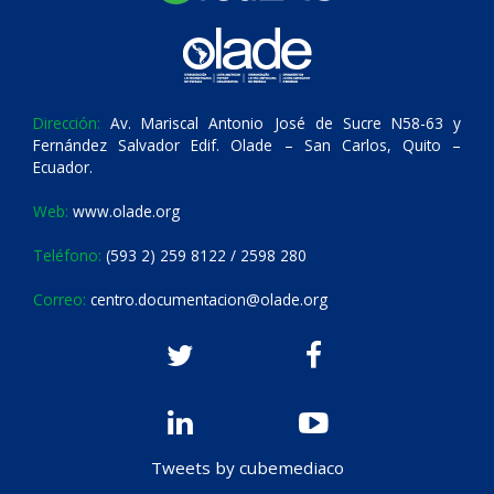
Dirección:
Av. Mariscal Antonio José de Sucre N58-63 y
Fernández Salvador Edif. Olade – San Carlos, Quito –
Ecuador.
Web:
www.olade.org
Teléfono:
(593 2) 259 8122 / 2598 280
Correo:
centro.documentacion@olade.org
Tweets by cubemediaco