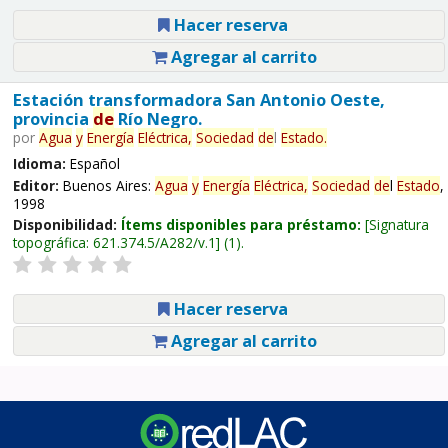
Hacer reserva
Agregar al carrito
Estación transformadora San Antonio Oeste,
provincia
de
Río Negro.
por
Agua
y
Energía
Eléctrica,
Sociedad
de
l
Estado
.
Idioma:
Español
Editor:
Buenos Aires:
Agua
y
Energía
Eléctrica,
Sociedad
de
l
Estado
,
1998
Disponibilidad:
Ítems disponibles para préstamo:
Signatura
topográfica:
621.374.5/A282/v.1
(1).
Hacer reserva
Agregar al carrito