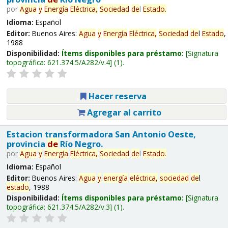
por
Agua
y
Energía
Eléctrica,
Sociedad
de
l
Estado
.
Idioma:
Español
Editor:
Buenos Aires:
Agua
y
Energía
Eléctrica,
Sociedad
de
l
Estado
,
1988
Disponibilidad:
Ítems disponibles para préstamo:
Signatura
topográfica:
621.374.5/A282/v.4
(1).
Hacer reserva
Agregar al carrito
Estacion transformadora San Antonio Oeste,
provincia
de
Río Negro.
por
Agua
y
Energía
Eléctrica,
Sociedad
de
l
Estado
.
Idioma:
Español
Editor:
Buenos Aires:
Agua
y
energía
eléctrica,
sociedad
de
l
estado
, 1988
Disponibilidad:
Ítems disponibles para préstamo:
Signatura
topográfica:
621.374.5/A282/v.3
(1).