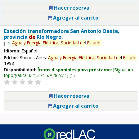
Hacer reserva
Agregar al carrito
Estación transformadora San Antonio Oeste,
provincia
de
Río Negro.
por
Agua
y
Energía
Eléctrica,
Sociedad
de
l
Estado
.
Idioma:
Español
Editor:
Buenos Aires:
Agua
y
Energía
Eléctrica,
Sociedad
de
l
Estado
,
1998
Disponibilidad:
Ítems disponibles para préstamo:
Signatura
topográfica:
621.374.5/A282/v.1
(1).
Hacer reserva
Agregar al carrito