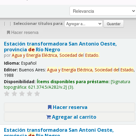
|
|
Seleccionar títulos para:
Hacer reserva
Estación transformadora San Antonio Oeste,
provincia
de
Río Negro
por
Agua
y
Energía
Eléctrica,
Sociedad
de
l
Estado
.
Idioma:
Español
Editor:
Buenos Aires:
Agua
y
Energía
Eléctrica,
Sociedad
de
l
Estado
,
1988
Disponibilidad:
Ítems disponibles para préstamo:
Signatura
topográfica:
621.374.5/A282/v.2
(3).
Hacer reserva
Agregar al carrito
Estación transformadora San Antoni Oeste,
provincia
de
Río Negro