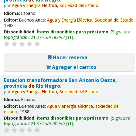
por
Agua
y
Energía
Eléctrica,
Sociedad
de
l
Estado
.
Idioma:
Español
Editor:
Buenos Aires:
Agua
y
Energía
Eléctrica,
Sociedad
de
l
Estado
,
1988
Disponibilidad:
Ítems disponibles para préstamo:
Signatura
topográfica:
621.374.5/A282/v.4
(1).
Hacer reserva
Agregar al carrito
Estacion transformadora San Antonio Oeste,
provincia
de
Río Negro.
por
Agua
y
Energía
Eléctrica,
Sociedad
de
l
Estado
.
Idioma:
Español
Editor:
Buenos Aires:
Agua
y
energía
eléctrica,
sociedad
de
l
estado
, 1988
Disponibilidad:
Ítems disponibles para préstamo:
Signatura
topográfica:
621.374.5/A282/v.3
(1).