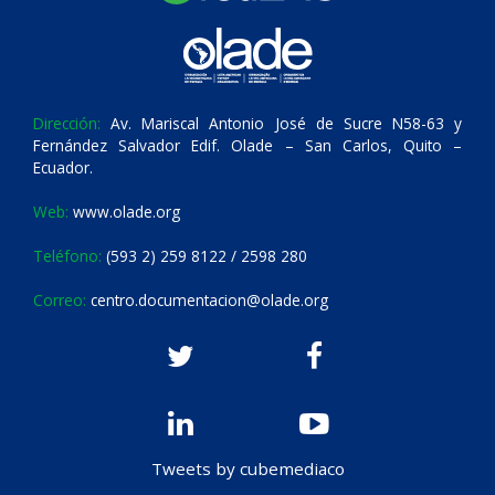
Dirección:
Av. Mariscal Antonio José de Sucre N58-63 y
Fernández Salvador Edif. Olade – San Carlos, Quito –
Ecuador.
Web:
www.olade.org
Teléfono:
(593 2) 259 8122 / 2598 280
Correo:
centro.documentacion@olade.org
Tweets by cubemediaco