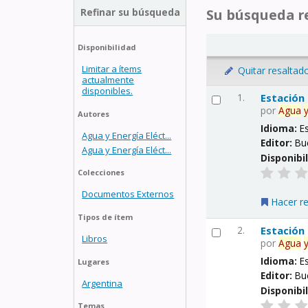
Refinar su búsqueda
Su búsqueda re
Disponibilidad
Limitar a ítems
Quitar resaltad
actualmente
disponibles.
1.
Estación
por
Agua
Autores
Idioma:
E
Agua y Energía Eléct...
Editor:
Bu
Agua y Energía Eléct...
Disponibi
Colecciones
Documentos Externos
Hacer r
Tipos de ítem
2.
Estación
Libros
por
Agua
Idioma:
E
Lugares
Editor:
Bu
Argentina
Disponibi
Temas