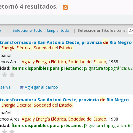
tornó 4 resultados.
|
Seleccionar todo
Limpiar todo
|
Seleccionar títulos para:
o
 transformadora San Antonio Oeste, provincia
de
Río Negro
y
Energía
Eléctrica,
Sociedad
de
l
Estado
.
spañol
enos Aires:
Agua
y
Energía
Eléctrica,
Sociedad
de
l
Estado
, 1988
lidad:
Ítems disponibles para préstamo:
Signatura topográfica:
62
eserva
Agregar al carrito
 transformadora San Antoni Oeste, provincia
de
Río Negro
y
Energía
Eléctrica,
Sociedad
de
l
Estado
.
spañol
enos Aires:
Agua
y
Energía
Eléctrica,
Sociedad
de
l
Estado
, 1988
lidad:
Ítems disponibles para préstamo:
Signatura topográfica:
62