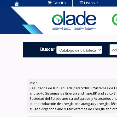
Carrito
Listas
Centro de
Documentación
OLADE -
Buscar
Inicio
›
Resultados de la búsqueda para 'ccl=su:"Sistemas de E
and su-to:Sistemas de Energía and itype:BK and su-to:Si
Sociedad del Estado and su-to:Equipos y Accesorios and
su-to:Producción de Energía and au:Agua y Energía Eléct
su-geo:Argentina and su-to:Sistemas de Energía and cc