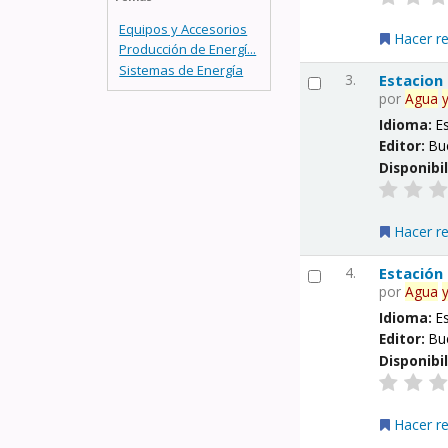
Equipos y Accesorios
Hacer r
Producción de Energí...
Sistemas de Energía
3.
Estacion
por
Agua
Idioma:
E
Editor:
Bu
Disponibi
Hacer r
4.
Estación
por
Agua
Idioma:
E
Editor:
Bu
Disponibi
Hacer r