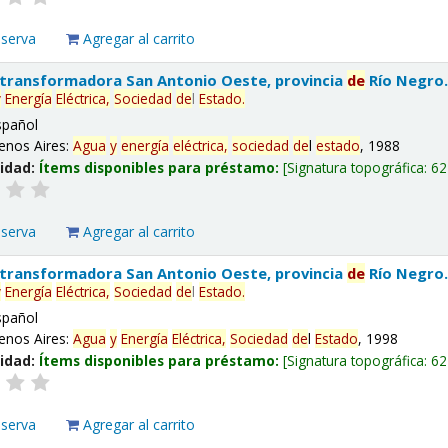
eserva
Agregar al carrito
 transformadora San Antonio Oeste, provincia
de
Río Negro
y
Energía
Eléctrica,
Sociedad
de
l
Estado
.
spañol
enos Aires:
Agua
y
energía
eléctrica,
sociedad
de
l
estado
, 1988
lidad:
Ítems disponibles para préstamo:
Signatura topográfica:
62
eserva
Agregar al carrito
 transformadora San Antonio Oeste, provincia
de
Río Negro
y
Energía
Eléctrica,
Sociedad
de
l
Estado
.
spañol
enos Aires:
Agua
y
Energía
Eléctrica,
Sociedad
de
l
Estado
, 1998
lidad:
Ítems disponibles para préstamo:
Signatura topográfica:
62
eserva
Agregar al carrito