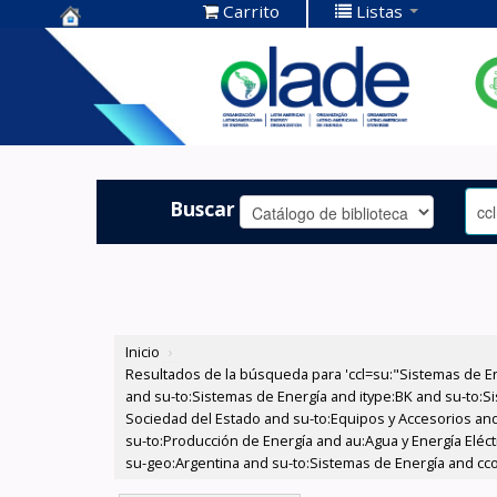
Carrito
Listas
Centro de
Documentación
OLADE -
Buscar
Inicio
›
Resultados de la búsqueda para 'ccl=su:"Sistemas de E
and su-to:Sistemas de Energía and itype:BK and su-to:Si
Sociedad del Estado and su-to:Equipos y Accesorios and
su-to:Producción de Energía and au:Agua y Energía Eléct
su-geo:Argentina and su-to:Sistemas de Energía and cc