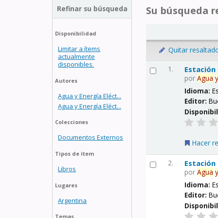
Refinar su búsqueda
Su búsqueda re
Disponibilidad
Limitar a ítems
Quitar resaltad
actualmente
disponibles.
1.
Estación
por
Agua
Autores
Idioma:
E
Agua y Energía Eléct...
Editor:
Bu
Agua y Energía Eléct...
Disponibi
Colecciones
Documentos Externos
Hacer r
Tipos de ítem
2.
Estación
Libros
por
Agua
Idioma:
E
Lugares
Editor:
Bu
Argentina
Disponibi
Temas