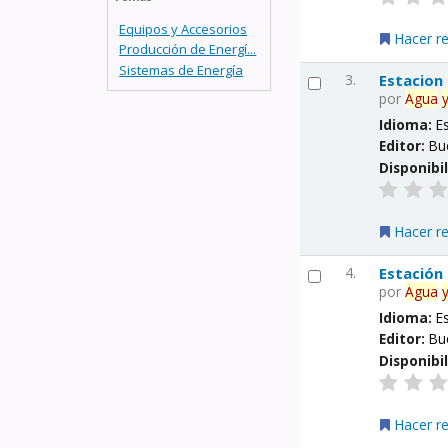
Equipos y Accesorios
Hacer r
Producción de Energí...
Sistemas de Energía
3.
Estacion
por
Agua
Idioma:
E
Editor:
Bu
Disponibi
Hacer r
4.
Estación
por
Agua
Idioma:
E
Editor:
Bu
Disponibi
Hacer r