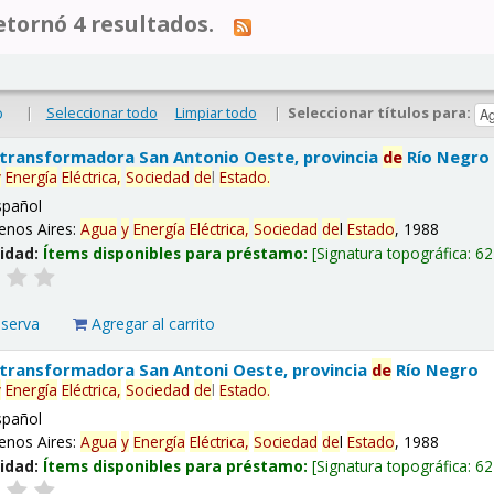
tornó 4 resultados.
|
Seleccionar todo
Limpiar todo
|
Seleccionar títulos para:
o
 transformadora San Antonio Oeste, provincia
de
Río Negro
y
Energía
Eléctrica,
Sociedad
de
l
Estado
.
spañol
enos Aires:
Agua
y
Energía
Eléctrica,
Sociedad
de
l
Estado
, 1988
lidad:
Ítems disponibles para préstamo:
Signatura topográfica:
62
eserva
Agregar al carrito
 transformadora San Antoni Oeste, provincia
de
Río Negro
y
Energía
Eléctrica,
Sociedad
de
l
Estado
.
spañol
enos Aires:
Agua
y
Energía
Eléctrica,
Sociedad
de
l
Estado
, 1988
lidad:
Ítems disponibles para préstamo:
Signatura topográfica:
62