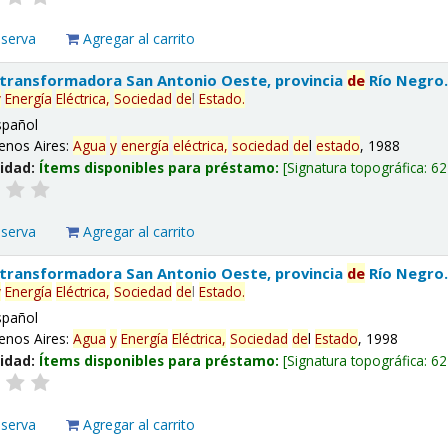
eserva
Agregar al carrito
 transformadora San Antonio Oeste, provincia
de
Río Negro
y
Energía
Eléctrica,
Sociedad
de
l
Estado
.
spañol
enos Aires:
Agua
y
energía
eléctrica,
sociedad
de
l
estado
, 1988
lidad:
Ítems disponibles para préstamo:
Signatura topográfica:
62
eserva
Agregar al carrito
 transformadora San Antonio Oeste, provincia
de
Río Negro
y
Energía
Eléctrica,
Sociedad
de
l
Estado
.
spañol
enos Aires:
Agua
y
Energía
Eléctrica,
Sociedad
de
l
Estado
, 1998
lidad:
Ítems disponibles para préstamo:
Signatura topográfica:
62
eserva
Agregar al carrito