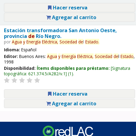
Hacer reserva
Agregar al carrito
Estación transformadora San Antonio Oeste,
provincia
de
Río Negro.
por
Agua
y
Energía
Eléctrica,
Sociedad
de
l
Estado
.
Idioma:
Español
Editor:
Buenos Aires:
Agua
y
Energía
Eléctrica,
Sociedad
de
l
Estado
,
1998
Disponibilidad:
Ítems disponibles para préstamo:
Signatura
topográfica:
621.374.5/A282/v.1
(1).
Hacer reserva
Agregar al carrito