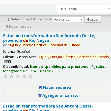
|
|
Seleccionar títulos para:
Hacer reserva
Estación transformadora San Antonio Oeste,
provincia
de
Río Negro
por
Agua
y
Energía
Eléctrica,
Sociedad
de
l
Estado
.
Idioma:
Español
Editor:
Buenos Aires:
Agua
y
Energía
Eléctrica,
Sociedad
de
l
Estado
,
1988
Disponibilidad:
Ítems disponibles para préstamo:
Signatura
topográfica:
621.374.5/A282/v.2
(3).
Hacer reserva
Agregar al carrito
Estación transformadora San Antoni Oeste,
provincia
de
Río Negro