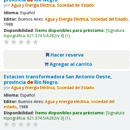
por
Agua
y
Energía
Eléctrica,
Sociedad
de
l
Estado
.
Idioma:
Español
Editor:
Buenos Aires:
Agua
y
Energía
Eléctrica,
Sociedad
de
l
Estado
,
1988
Disponibilidad:
Ítems disponibles para préstamo:
Signatura
topográfica:
621.374.5/A282/v.4
(1).
Hacer reserva
Agregar al carrito
Estacion transformadora San Antonio Oeste,
provincia
de
Río Negro.
por
Agua
y
Energía
Eléctrica,
Sociedad
de
l
Estado
.
Idioma:
Español
Editor:
Buenos Aires:
Agua
y
energía
eléctrica,
sociedad
de
l
estado
, 1988
Disponibilidad:
Ítems disponibles para préstamo:
Signatura
topográfica:
621.374.5/A282/v.3
(1).