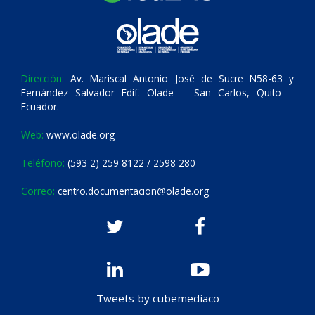
Dirección:
Av. Mariscal Antonio José de Sucre N58-63 y
Fernández Salvador Edif. Olade – San Carlos, Quito –
Ecuador.
Web:
www.olade.org
Teléfono:
(593 2) 259 8122 / 2598 280
Correo:
centro.documentacion@olade.org
Tweets by cubemediaco