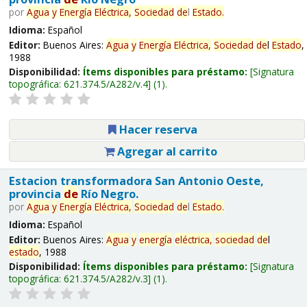
por
Agua
y
Energía
Eléctrica,
Sociedad
de
l
Estado
.
Idioma:
Español
Editor:
Buenos Aires:
Agua
y
Energía
Eléctrica,
Sociedad
de
l
Estado
,
1988
Disponibilidad:
Ítems disponibles para préstamo:
Signatura
topográfica:
621.374.5/A282/v.4
(1).
Hacer reserva
Agregar al carrito
Estacion transformadora San Antonio Oeste,
provincia
de
Río Negro.
por
Agua
y
Energía
Eléctrica,
Sociedad
de
l
Estado
.
Idioma:
Español
Editor:
Buenos Aires:
Agua
y
energía
eléctrica,
sociedad
de
l
estado
, 1988
Disponibilidad:
Ítems disponibles para préstamo:
Signatura
topográfica:
621.374.5/A282/v.3
(1).