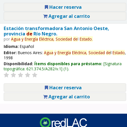
Hacer reserva
Agregar al carrito
Estación transformadora San Antonio Oeste,
provincia
de
Río Negro.
por
Agua
y
Energía
Eléctrica,
Sociedad
de
l
Estado
.
Idioma:
Español
Editor:
Buenos Aires:
Agua
y
Energía
Eléctrica,
Sociedad
de
l
Estado
,
1998
Disponibilidad:
Ítems disponibles para préstamo:
Signatura
topográfica:
621.374.5/A282/v.1
(1).
Hacer reserva
Agregar al carrito