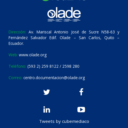
Dirección:
Av. Mariscal Antonio José de Sucre N58-63 y
Fernández Salvador Edif. Olade – San Carlos, Quito –
Ecuador.
Web:
www.olade.org
Teléfono:
(593 2) 259 8122 / 2598 280
Correo:
centro.documentacion@olade.org
Tweets by cubemediaco