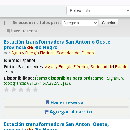
|
|
Seleccionar títulos para:
Hacer reserva
Estación transformadora San Antonio Oeste,
provincia
de
Río Negro
por
Agua
y
Energía
Eléctrica,
Sociedad
de
l
Estado
.
Idioma:
Español
Editor:
Buenos Aires:
Agua
y
Energía
Eléctrica,
Sociedad
de
l
Estado
,
1988
Disponibilidad:
Ítems disponibles para préstamo:
Signatura
topográfica:
621.374.5/A282/v.2
(3).
Hacer reserva
Agregar al carrito
Estación transformadora San Antoni Oeste,
provincia
de
Río Negro