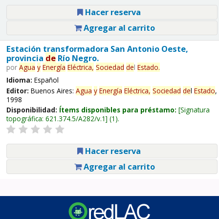
Hacer reserva
Agregar al carrito
Estación transformadora San Antonio Oeste,
provincia
de
Río Negro.
por
Agua
y
Energía
Eléctrica,
Sociedad
de
l
Estado
.
Idioma:
Español
Editor:
Buenos Aires:
Agua
y
Energía
Eléctrica,
Sociedad
de
l
Estado
,
1998
Disponibilidad:
Ítems disponibles para préstamo:
Signatura
topográfica:
621.374.5/A282/v.1
(1).
Hacer reserva
Agregar al carrito