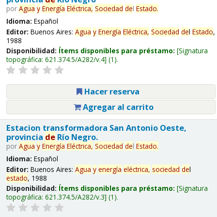
por
Agua
y
Energía
Eléctrica,
Sociedad
de
l
Estado
.
Idioma:
Español
Editor:
Buenos Aires:
Agua
y
Energía
Eléctrica,
Sociedad
de
l
Estado
,
1988
Disponibilidad:
Ítems disponibles para préstamo:
Signatura
topográfica:
621.374.5/A282/v.4
(1).
Hacer reserva
Agregar al carrito
Estacion transformadora San Antonio Oeste,
provincia
de
Río Negro.
por
Agua
y
Energía
Eléctrica,
Sociedad
de
l
Estado
.
Idioma:
Español
Editor:
Buenos Aires:
Agua
y
energía
eléctrica,
sociedad
de
l
estado
, 1988
Disponibilidad:
Ítems disponibles para préstamo:
Signatura
topográfica:
621.374.5/A282/v.3
(1).