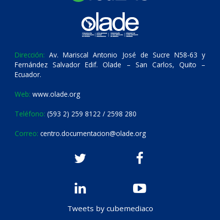
Dirección:
Av. Mariscal Antonio José de Sucre N58-63 y
Fernández Salvador Edif. Olade – San Carlos, Quito –
Ecuador.
Web:
www.olade.org
Teléfono:
(593 2) 259 8122 / 2598 280
Correo:
centro.documentacion@olade.org
Tweets by cubemediaco