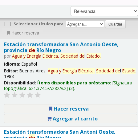
|
|
Seleccionar títulos para:
Hacer reserva
Estación transformadora San Antonio Oeste,
provincia
de
Río Negro
por
Agua
y
Energía
Eléctrica,
Sociedad
de
l
Estado
.
Idioma:
Español
Editor:
Buenos Aires:
Agua
y
Energía
Eléctrica,
Sociedad
de
l
Estado
,
1988
Disponibilidad:
Ítems disponibles para préstamo:
Signatura
topográfica:
621.374.5/A282/v.2
(3).
Hacer reserva
Agregar al carrito
Estación transformadora San Antoni Oeste,
provincia
de
Río Negro