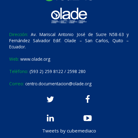
Dirección:
Av. Mariscal Antonio José de Sucre N58-63 y
Fernández Salvador Edif. Olade – San Carlos, Quito –
Ecuador.
Web:
www.olade.org
Teléfono:
(593 2) 259 8122 / 2598 280
Correo:
centro.documentacion@olade.org
Tweets by cubemediaco