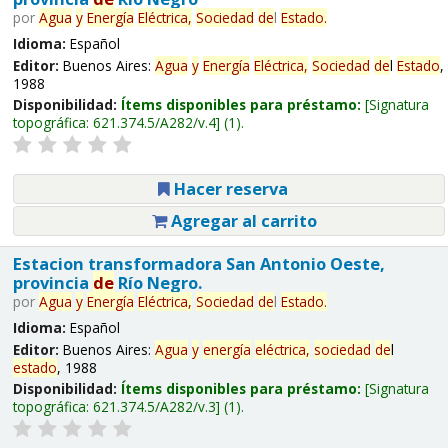
por
Agua
y
Energía
Eléctrica,
Sociedad
de
l
Estado
.
Idioma:
Español
Editor:
Buenos Aires:
Agua
y
Energía
Eléctrica,
Sociedad
de
l
Estado
,
1988
Disponibilidad:
Ítems disponibles para préstamo:
Signatura
topográfica:
621.374.5/A282/v.4
(1).
Hacer reserva
Agregar al carrito
Estacion transformadora San Antonio Oeste,
provincia
de
Río Negro.
por
Agua
y
Energía
Eléctrica,
Sociedad
de
l
Estado
.
Idioma:
Español
Editor:
Buenos Aires:
Agua
y
energía
eléctrica,
sociedad
de
l
estado
, 1988
Disponibilidad:
Ítems disponibles para préstamo:
Signatura
topográfica:
621.374.5/A282/v.3
(1).