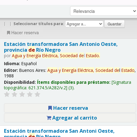
|
|
Seleccionar títulos para:
Hacer reserva
Estación transformadora San Antonio Oeste,
provincia
de
Río Negro
por
Agua
y
Energía
Eléctrica,
Sociedad
de
l
Estado
.
Idioma:
Español
Editor:
Buenos Aires:
Agua
y
Energía
Eléctrica,
Sociedad
de
l
Estado
,
1988
Disponibilidad:
Ítems disponibles para préstamo:
Signatura
topográfica:
621.374.5/A282/v.2
(3).
Hacer reserva
Agregar al carrito
Estación transformadora San Antoni Oeste,
provincia
de
Río Negro