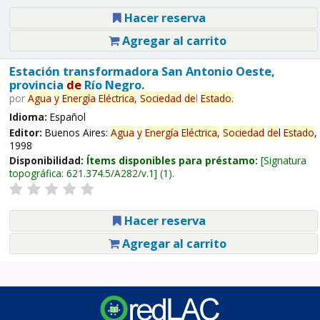
Hacer reserva
Agregar al carrito
Estación transformadora San Antonio Oeste,
provincia
de
Río Negro.
por
Agua
y
Energía
Eléctrica,
Sociedad
de
l
Estado
.
Idioma:
Español
Editor:
Buenos Aires:
Agua
y
Energía
Eléctrica,
Sociedad
de
l
Estado
,
1998
Disponibilidad:
Ítems disponibles para préstamo:
Signatura
topográfica:
621.374.5/A282/v.1
(1).
Hacer reserva
Agregar al carrito