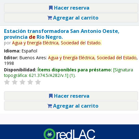
Hacer reserva
Agregar al carrito
Estación transformadora San Antonio Oeste,
provincia
de
Río Negro.
por
Agua
y
Energía
Eléctrica,
Sociedad
de
l
Estado
.
Idioma:
Español
Editor:
Buenos Aires:
Agua
y
Energía
Eléctrica,
Sociedad
de
l
Estado
,
1998
Disponibilidad:
Ítems disponibles para préstamo:
Signatura
topográfica:
621.374.5/A282/v.1
(1).
Hacer reserva
Agregar al carrito