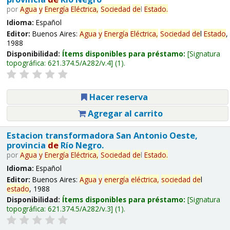
por
Agua
y
Energía
Eléctrica,
Sociedad
de
l
Estado
.
Idioma:
Español
Editor:
Buenos Aires:
Agua
y
Energía
Eléctrica,
Sociedad
de
l
Estado
,
1988
Disponibilidad:
Ítems disponibles para préstamo:
Signatura
topográfica:
621.374.5/A282/v.4
(1).
Hacer reserva
Agregar al carrito
Estacion transformadora San Antonio Oeste,
provincia
de
Río Negro.
por
Agua
y
Energía
Eléctrica,
Sociedad
de
l
Estado
.
Idioma:
Español
Editor:
Buenos Aires:
Agua
y
energía
eléctrica,
sociedad
de
l
estado
, 1988
Disponibilidad:
Ítems disponibles para préstamo:
Signatura
topográfica:
621.374.5/A282/v.3
(1).