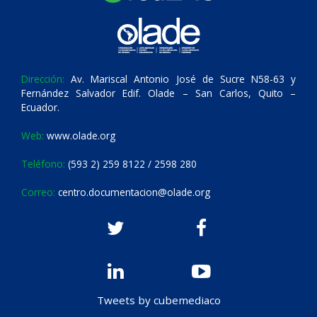
Dirección:
Av. Mariscal Antonio José de Sucre N58-63 y
Fernández Salvador Edif. Olade – San Carlos, Quito –
Ecuador.
Web:
www.olade.org
Teléfono:
(593 2) 259 8122 / 2598 280
Correo:
centro.documentacion@olade.org
Tweets by cubemediaco