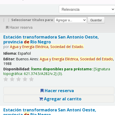
|
|
Seleccionar títulos para:
Hacer reserva
Estación transformadora San Antonio Oeste,
provincia
de
Río Negro
por
Agua
y
Energía
Eléctrica,
Sociedad
de
l
Estado
.
Idioma:
Español
Editor:
Buenos Aires:
Agua
y
Energía
Eléctrica,
Sociedad
de
l
Estado
,
1988
Disponibilidad:
Ítems disponibles para préstamo:
Signatura
topográfica:
621.374.5/A282/v.2
(3).
Hacer reserva
Agregar al carrito
Estación transformadora San Antoni Oeste,
provincia
de
Río Negro