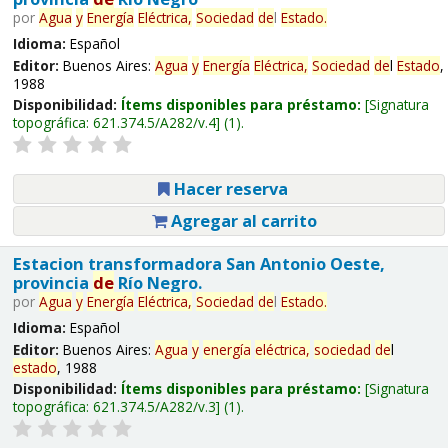
por
Agua
y
Energía
Eléctrica,
Sociedad
de
l
Estado
.
Idioma:
Español
Editor:
Buenos Aires:
Agua
y
Energía
Eléctrica,
Sociedad
de
l
Estado
,
1988
Disponibilidad:
Ítems disponibles para préstamo:
Signatura
topográfica:
621.374.5/A282/v.4
(1).
Hacer reserva
Agregar al carrito
Estacion transformadora San Antonio Oeste,
provincia
de
Río Negro.
por
Agua
y
Energía
Eléctrica,
Sociedad
de
l
Estado
.
Idioma:
Español
Editor:
Buenos Aires:
Agua
y
energía
eléctrica,
sociedad
de
l
estado
, 1988
Disponibilidad:
Ítems disponibles para préstamo:
Signatura
topográfica:
621.374.5/A282/v.3
(1).