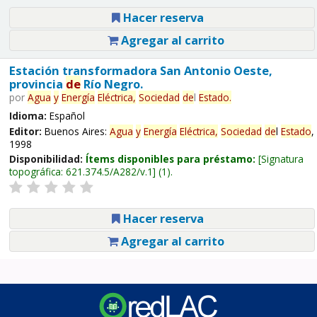
Hacer reserva
Agregar al carrito
Estación transformadora San Antonio Oeste,
provincia
de
Río Negro.
por
Agua
y
Energía
Eléctrica,
Sociedad
de
l
Estado
.
Idioma:
Español
Editor:
Buenos Aires:
Agua
y
Energía
Eléctrica,
Sociedad
de
l
Estado
,
1998
Disponibilidad:
Ítems disponibles para préstamo:
Signatura
topográfica:
621.374.5/A282/v.1
(1).
Hacer reserva
Agregar al carrito