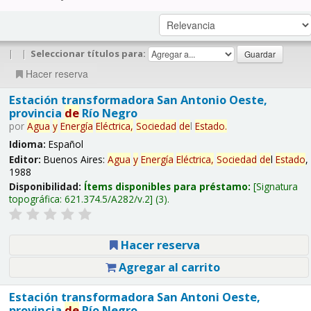
|
|
Seleccionar títulos para:
Hacer reserva
Estación transformadora San Antonio Oeste,
provincia
de
Río Negro
por
Agua
y
Energía
Eléctrica,
Sociedad
de
l
Estado
.
Idioma:
Español
Editor:
Buenos Aires:
Agua
y
Energía
Eléctrica,
Sociedad
de
l
Estado
,
1988
Disponibilidad:
Ítems disponibles para préstamo:
Signatura
topográfica:
621.374.5/A282/v.2
(3).
Hacer reserva
Agregar al carrito
Estación transformadora San Antoni Oeste,
provincia
de
Río Negro