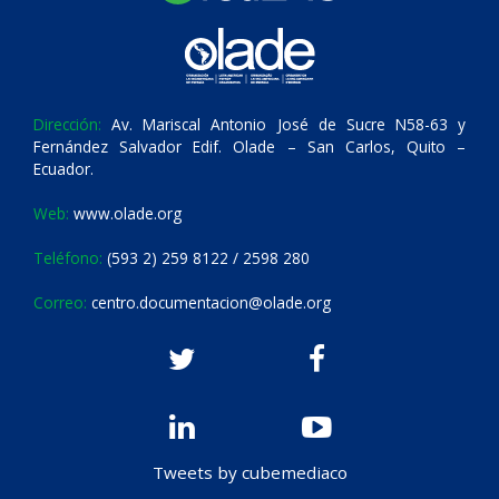
Dirección:
Av. Mariscal Antonio José de Sucre N58-63 y
Fernández Salvador Edif. Olade – San Carlos, Quito –
Ecuador.
Web:
www.olade.org
Teléfono:
(593 2) 259 8122 / 2598 280
Correo:
centro.documentacion@olade.org
Tweets by cubemediaco