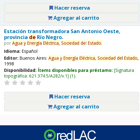
Hacer reserva
Agregar al carrito
Estación transformadora San Antonio Oeste,
provincia
de
Río Negro.
por
Agua
y
Energía
Eléctrica,
Sociedad
de
l
Estado
.
Idioma:
Español
Editor:
Buenos Aires:
Agua
y
Energía
Eléctrica,
Sociedad
de
l
Estado
,
1998
Disponibilidad:
Ítems disponibles para préstamo:
Signatura
topográfica:
621.374.5/A282/v.1
(1).
Hacer reserva
Agregar al carrito