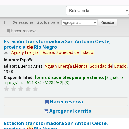
|
|
Seleccionar títulos para:
Hacer reserva
Estación transformadora San Antonio Oeste,
provincia
de
Río Negro
por
Agua
y
Energía
Eléctrica,
Sociedad
de
l
Estado
.
Idioma:
Español
Editor:
Buenos Aires:
Agua
y
Energía
Eléctrica,
Sociedad
de
l
Estado
,
1988
Disponibilidad:
Ítems disponibles para préstamo:
Signatura
topográfica:
621.374.5/A282/v.2
(3).
Hacer reserva
Agregar al carrito
Estación transformadora San Antoni Oeste,
provincia
de
Río Negro