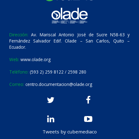
Dirección:
Av. Mariscal Antonio José de Sucre N58-63 y
Fernández Salvador Edif. Olade – San Carlos, Quito –
Ecuador.
Web:
www.olade.org
Teléfono:
(593 2) 259 8122 / 2598 280
Correo:
centro.documentacion@olade.org
Tweets by cubemediaco