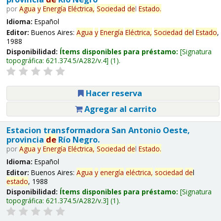
por
Agua
y
Energía
Eléctrica,
Sociedad
de
l
Estado
.
Idioma:
Español
Editor:
Buenos Aires:
Agua
y
Energía
Eléctrica,
Sociedad
de
l
Estado
,
1988
Disponibilidad:
Ítems disponibles para préstamo:
Signatura
topográfica:
621.374.5/A282/v.4
(1).
Hacer reserva
Agregar al carrito
Estacion transformadora San Antonio Oeste,
provincia
de
Río Negro.
por
Agua
y
Energía
Eléctrica,
Sociedad
de
l
Estado
.
Idioma:
Español
Editor:
Buenos Aires:
Agua
y
energía
eléctrica,
sociedad
de
l
estado
, 1988
Disponibilidad:
Ítems disponibles para préstamo:
Signatura
topográfica:
621.374.5/A282/v.3
(1).