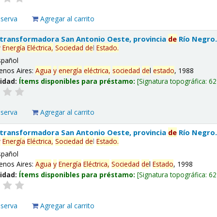
eserva
Agregar al carrito
 transformadora San Antonio Oeste, provincia
de
Río Negro
y
Energía
Eléctrica,
Sociedad
de
l
Estado
.
spañol
enos Aires:
Agua
y
energía
eléctrica,
sociedad
de
l
estado
, 1988
lidad:
Ítems disponibles para préstamo:
Signatura topográfica:
62
eserva
Agregar al carrito
 transformadora San Antonio Oeste, provincia
de
Río Negro
y
Energía
Eléctrica,
Sociedad
de
l
Estado
.
spañol
enos Aires:
Agua
y
Energía
Eléctrica,
Sociedad
de
l
Estado
, 1998
lidad:
Ítems disponibles para préstamo:
Signatura topográfica:
62
eserva
Agregar al carrito