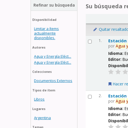
Refinar su búsqueda
Su búsqueda re
Disponibilidad
Limitar a ítems
Quitar resaltad
actualmente
disponibles.
1.
Estación
por
Agua
Autores
Idioma:
E
Agua y Energía Eléct...
Editor:
Bu
Agua y Energía Eléct...
Disponibi
Colecciones
Documentos Externos
Hacer r
Tipos de ítem
2.
Estación
Libros
por
Agua
Idioma:
E
Lugares
Editor:
Bu
Argentina
Disponibi
Temas