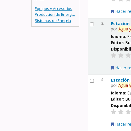
Equipos y Accesorios
Hacer r
Producción de Energí...
Sistemas de Energía
3.
Estacion
por
Agua
Idioma:
E
Editor:
Bu
Disponibi
Hacer r
4.
Estación
por
Agua
Idioma:
E
Editor:
Bu
Disponibi
Hacer r