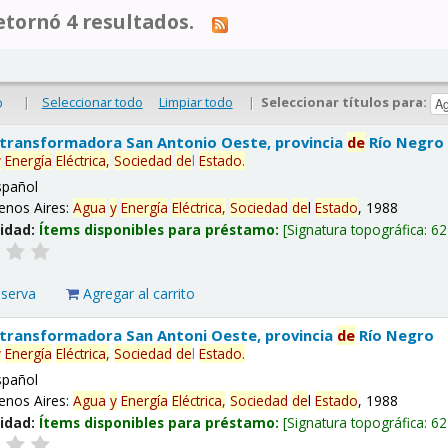
tornó 4 resultados.
|
Seleccionar todo
Limpiar todo
|
Seleccionar títulos para:
o
 transformadora San Antonio Oeste, provincia
de
Río Negro
y
Energía
Eléctrica,
Sociedad
de
l
Estado
.
spañol
enos Aires:
Agua
y
Energía
Eléctrica,
Sociedad
de
l
Estado
, 1988
lidad:
Ítems disponibles para préstamo:
Signatura topográfica:
62
eserva
Agregar al carrito
 transformadora San Antoni Oeste, provincia
de
Río Negro
y
Energía
Eléctrica,
Sociedad
de
l
Estado
.
spañol
enos Aires:
Agua
y
Energía
Eléctrica,
Sociedad
de
l
Estado
, 1988
lidad:
Ítems disponibles para préstamo:
Signatura topográfica:
62