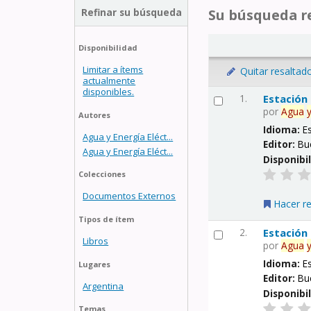
Refinar su búsqueda
Su búsqueda re
Disponibilidad
Limitar a ítems
Quitar resaltad
actualmente
disponibles.
1.
Estación
por
Agua
Autores
Idioma:
E
Agua y Energía Eléct...
Editor:
Bu
Agua y Energía Eléct...
Disponibi
Colecciones
Documentos Externos
Hacer r
Tipos de ítem
2.
Estación
Libros
por
Agua
Idioma:
E
Lugares
Editor:
Bu
Argentina
Disponibi
Temas