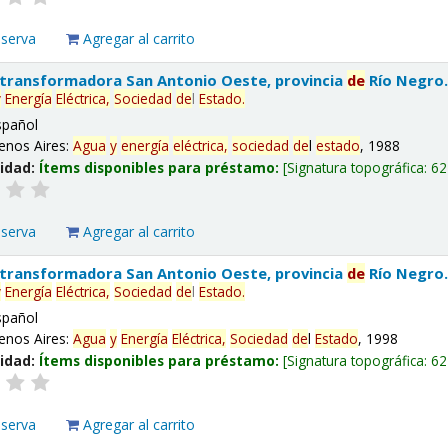
eserva
Agregar al carrito
 transformadora San Antonio Oeste, provincia
de
Río Negro
y
Energía
Eléctrica,
Sociedad
de
l
Estado
.
spañol
enos Aires:
Agua
y
energía
eléctrica,
sociedad
de
l
estado
, 1988
lidad:
Ítems disponibles para préstamo:
Signatura topográfica:
62
eserva
Agregar al carrito
 transformadora San Antonio Oeste, provincia
de
Río Negro
y
Energía
Eléctrica,
Sociedad
de
l
Estado
.
spañol
enos Aires:
Agua
y
Energía
Eléctrica,
Sociedad
de
l
Estado
, 1998
lidad:
Ítems disponibles para préstamo:
Signatura topográfica:
62
eserva
Agregar al carrito