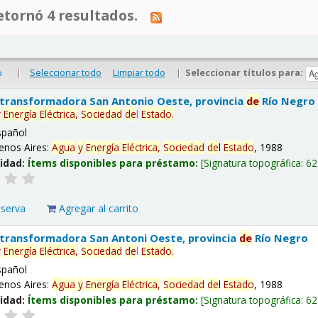
tornó 4 resultados.
|
Seleccionar todo
Limpiar todo
|
Seleccionar títulos para:
o
 transformadora San Antonio Oeste, provincia
de
Río Negro
y
Energía
Eléctrica,
Sociedad
de
l
Estado
.
spañol
enos Aires:
Agua
y
Energía
Eléctrica,
Sociedad
de
l
Estado
, 1988
lidad:
Ítems disponibles para préstamo:
Signatura topográfica:
62
eserva
Agregar al carrito
 transformadora San Antoni Oeste, provincia
de
Río Negro
y
Energía
Eléctrica,
Sociedad
de
l
Estado
.
spañol
enos Aires:
Agua
y
Energía
Eléctrica,
Sociedad
de
l
Estado
, 1988
lidad:
Ítems disponibles para préstamo:
Signatura topográfica:
62