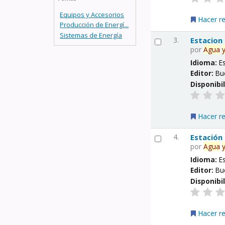
Equipos y Accesorios
Hacer r
Producción de Energí...
Sistemas de Energía
3.
Estacion
por
Agua
Idioma:
E
Editor:
Bu
Disponibi
Hacer r
4.
Estación
por
Agua
Idioma:
E
Editor:
Bu
Disponibi
Hacer r