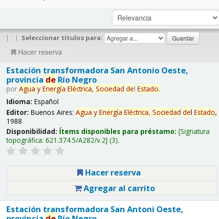
|
|
Seleccionar títulos para:
Hacer reserva
Estación transformadora San Antonio Oeste,
provincia
de
Río Negro
por
Agua
y
Energía
Eléctrica,
Sociedad
de
l
Estado
.
Idioma:
Español
Editor:
Buenos Aires:
Agua
y
Energía
Eléctrica,
Sociedad
de
l
Estado
,
1988
Disponibilidad:
Ítems disponibles para préstamo:
Signatura
topográfica:
621.374.5/A282/v.2
(3).
Hacer reserva
Agregar al carrito
Estación transformadora San Antoni Oeste,
provincia
de
Río Negro