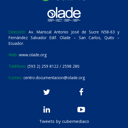
Dirección:
Av. Mariscal Antonio José de Sucre N58-63 y
Fernández Salvador Edif. Olade – San Carlos, Quito –
Ecuador.
Web:
www.olade.org
Teléfono:
(593 2) 259 8122 / 2598 280
Correo:
centro.documentacion@olade.org
Tweets by cubemediaco