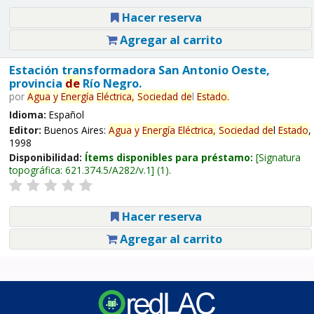
Hacer reserva
Agregar al carrito
Estación transformadora San Antonio Oeste,
provincia
de
Río Negro.
por
Agua
y
Energía
Eléctrica,
Sociedad
de
l
Estado
.
Idioma:
Español
Editor:
Buenos Aires:
Agua
y
Energía
Eléctrica,
Sociedad
de
l
Estado
,
1998
Disponibilidad:
Ítems disponibles para préstamo:
Signatura
topográfica:
621.374.5/A282/v.1
(1).
Hacer reserva
Agregar al carrito