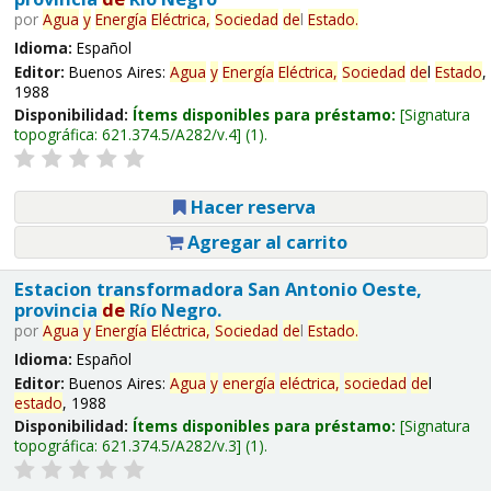
por
Agua
y
Energía
Eléctrica,
Sociedad
de
l
Estado
.
Idioma:
Español
Editor:
Buenos Aires:
Agua
y
Energía
Eléctrica,
Sociedad
de
l
Estado
,
1988
Disponibilidad:
Ítems disponibles para préstamo:
Signatura
topográfica:
621.374.5/A282/v.4
(1).
Hacer reserva
Agregar al carrito
Estacion transformadora San Antonio Oeste,
provincia
de
Río Negro.
por
Agua
y
Energía
Eléctrica,
Sociedad
de
l
Estado
.
Idioma:
Español
Editor:
Buenos Aires:
Agua
y
energía
eléctrica,
sociedad
de
l
estado
, 1988
Disponibilidad:
Ítems disponibles para préstamo:
Signatura
topográfica:
621.374.5/A282/v.3
(1).