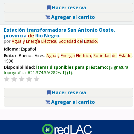
Hacer reserva
Agregar al carrito
Estación transformadora San Antonio Oeste,
provincia
de
Río Negro.
por
Agua
y
Energía
Eléctrica,
Sociedad
de
l
Estado
.
Idioma:
Español
Editor:
Buenos Aires:
Agua
y
Energía
Eléctrica,
Sociedad
de
l
Estado
,
1998
Disponibilidad:
Ítems disponibles para préstamo:
Signatura
topográfica:
621.374.5/A282/v.1
(1).
Hacer reserva
Agregar al carrito