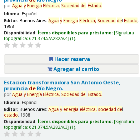
por
Agua
y
Energía
Eléctrica,
Sociedad
de
l
Estado
.
Idioma:
Español
Editor:
Buenos Aires:
Agua
y
Energía
Eléctrica,
Sociedad
de
l
Estado
,
1988
Disponibilidad:
Ítems disponibles para préstamo:
Signatura
topográfica:
621.374.5/A282/v.4
(1).
Hacer reserva
Agregar al carrito
Estacion transformadora San Antonio Oeste,
provincia
de
Río Negro.
por
Agua
y
Energía
Eléctrica,
Sociedad
de
l
Estado
.
Idioma:
Español
Editor:
Buenos Aires:
Agua
y
energía
eléctrica,
sociedad
de
l
estado
, 1988
Disponibilidad:
Ítems disponibles para préstamo:
Signatura
topográfica:
621.374.5/A282/v.3
(1).