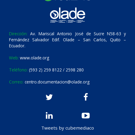
Dirección:
Av. Mariscal Antonio José de Sucre N58-63 y
Fernández Salvador Edif. Olade – San Carlos, Quito –
Ecuador.
Web:
www.olade.org
Teléfono:
(593 2) 259 8122 / 2598 280
Correo:
centro.documentacion@olade.org
Tweets by cubemediaco