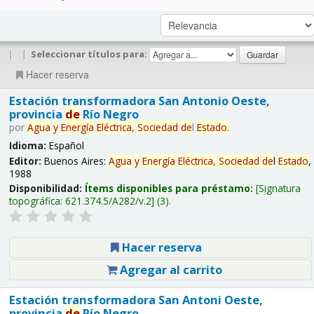
|
|
Seleccionar títulos para:
Hacer reserva
Estación transformadora San Antonio Oeste,
provincia
de
Río Negro
por
Agua
y
Energía
Eléctrica,
Sociedad
de
l
Estado
.
Idioma:
Español
Editor:
Buenos Aires:
Agua
y
Energía
Eléctrica,
Sociedad
de
l
Estado
,
1988
Disponibilidad:
Ítems disponibles para préstamo:
Signatura
topográfica:
621.374.5/A282/v.2
(3).
Hacer reserva
Agregar al carrito
Estación transformadora San Antoni Oeste,
provincia
de
Río Negro