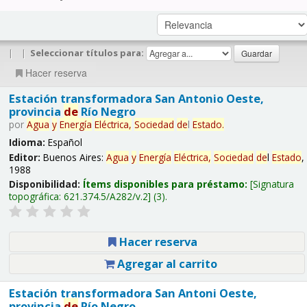
|
|
Seleccionar títulos para:
Hacer reserva
Estación transformadora San Antonio Oeste,
provincia
de
Río Negro
por
Agua
y
Energía
Eléctrica,
Sociedad
de
l
Estado
.
Idioma:
Español
Editor:
Buenos Aires:
Agua
y
Energía
Eléctrica,
Sociedad
de
l
Estado
,
1988
Disponibilidad:
Ítems disponibles para préstamo:
Signatura
topográfica:
621.374.5/A282/v.2
(3).
Hacer reserva
Agregar al carrito
Estación transformadora San Antoni Oeste,
provincia
de
Río Negro