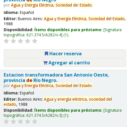
por
Agua
y
Energía
Eléctrica,
Sociedad
de
l
Estado
.
Idioma:
Español
Editor:
Buenos Aires:
Agua
y
Energía
Eléctrica,
Sociedad
de
l
Estado
,
1988
Disponibilidad:
Ítems disponibles para préstamo:
Signatura
topográfica:
621.374.5/A282/v.4
(1).
Hacer reserva
Agregar al carrito
Estacion transformadora San Antonio Oeste,
provincia
de
Río Negro.
por
Agua
y
Energía
Eléctrica,
Sociedad
de
l
Estado
.
Idioma:
Español
Editor:
Buenos Aires:
Agua
y
energía
eléctrica,
sociedad
de
l
estado
, 1988
Disponibilidad:
Ítems disponibles para préstamo:
Signatura
topográfica:
621.374.5/A282/v.3
(1).