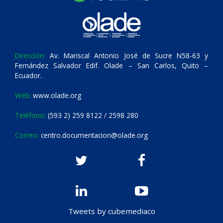
Dirección:
Av. Mariscal Antonio José de Sucre N58-63 y
Fernández Salvador Edif. Olade – San Carlos, Quito –
Ecuador.
Web:
www.olade.org
Teléfono:
(593 2) 259 8122 / 2598 280
Correo:
centro.documentacion@olade.org
Tweets by cubemediaco