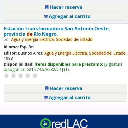
Hacer reserva
Agregar al carrito
Estación transformadora San Antonio Oeste,
provincia
de
Río Negro.
por
Agua
y
Energía
Eléctrica,
Sociedad
de
l
Estado
.
Idioma:
Español
Editor:
Buenos Aires:
Agua
y
Energía
Eléctrica,
Sociedad
de
l
Estado
,
1998
Disponibilidad:
Ítems disponibles para préstamo:
Signatura
topográfica:
621.374.5/A282/v.1
(1).
Hacer reserva
Agregar al carrito