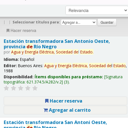
|
|
Seleccionar títulos para:
Hacer reserva
Estación transformadora San Antonio Oeste,
provincia
de
Río Negro
por
Agua
y
Energía
Eléctrica,
Sociedad
de
l
Estado
.
Idioma:
Español
Editor:
Buenos Aires:
Agua
y
Energía
Eléctrica,
Sociedad
de
l
Estado
,
1988
Disponibilidad:
Ítems disponibles para préstamo:
Signatura
topográfica:
621.374.5/A282/v.2
(3).
Hacer reserva
Agregar al carrito
Estación transformadora San Antoni Oeste,
provincia
de
Río Negro