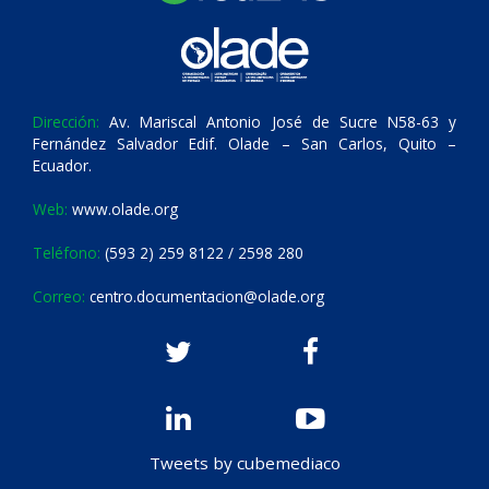
Dirección:
Av. Mariscal Antonio José de Sucre N58-63 y
Fernández Salvador Edif. Olade – San Carlos, Quito –
Ecuador.
Web:
www.olade.org
Teléfono:
(593 2) 259 8122 / 2598 280
Correo:
centro.documentacion@olade.org
Tweets by cubemediaco