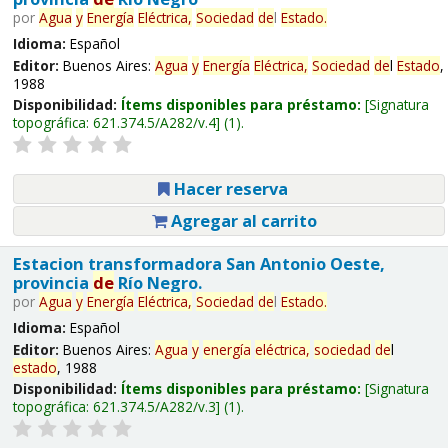
por
Agua
y
Energía
Eléctrica,
Sociedad
de
l
Estado
.
Idioma:
Español
Editor:
Buenos Aires:
Agua
y
Energía
Eléctrica,
Sociedad
de
l
Estado
,
1988
Disponibilidad:
Ítems disponibles para préstamo:
Signatura
topográfica:
621.374.5/A282/v.4
(1).
Hacer reserva
Agregar al carrito
Estacion transformadora San Antonio Oeste,
provincia
de
Río Negro.
por
Agua
y
Energía
Eléctrica,
Sociedad
de
l
Estado
.
Idioma:
Español
Editor:
Buenos Aires:
Agua
y
energía
eléctrica,
sociedad
de
l
estado
, 1988
Disponibilidad:
Ítems disponibles para préstamo:
Signatura
topográfica:
621.374.5/A282/v.3
(1).