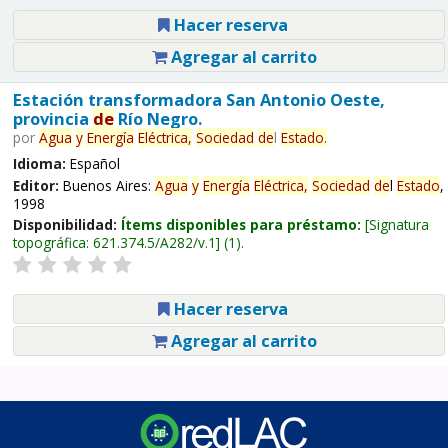
Hacer reserva
Agregar al carrito
Estación transformadora San Antonio Oeste,
provincia
de
Río Negro.
por
Agua
y
Energía
Eléctrica,
Sociedad
de
l
Estado
.
Idioma:
Español
Editor:
Buenos Aires:
Agua
y
Energía
Eléctrica,
Sociedad
de
l
Estado
,
1998
Disponibilidad:
Ítems disponibles para préstamo:
Signatura
topográfica:
621.374.5/A282/v.1
(1).
Hacer reserva
Agregar al carrito