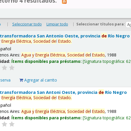
tornó 4 resultados.
|
Seleccionar todo
Limpiar todo
|
Seleccionar títulos para:
o
 transformadora San Antonio Oeste, provincia
de
Río Negro
y
Energía
Eléctrica,
Sociedad
de
l
Estado
.
spañol
enos Aires:
Agua
y
Energía
Eléctrica,
Sociedad
de
l
Estado
, 1988
lidad:
Ítems disponibles para préstamo:
Signatura topográfica:
62
eserva
Agregar al carrito
 transformadora San Antoni Oeste, provincia
de
Río Negro
y
Energía
Eléctrica,
Sociedad
de
l
Estado
.
spañol
enos Aires:
Agua
y
Energía
Eléctrica,
Sociedad
de
l
Estado
, 1988
lidad:
Ítems disponibles para préstamo:
Signatura topográfica:
62