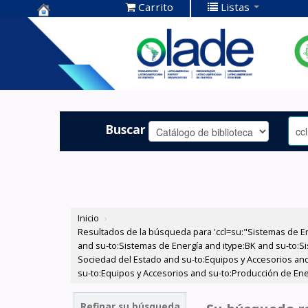
Carrito
Listas
Centro de
Documentación
OLADE -
Buscar
Inicio
›
Resultados de la búsqueda para 'ccl=su:"Sistemas de E
and su-to:Sistemas de Energía and itype:BK and su-to:Si
Sociedad del Estado and su-to:Equipos y Accesorios and
su-to:Equipos y Accesorios and su-to:Producción de Ene
Refinar su búsqueda