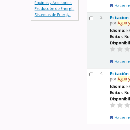
Equipos y Accesorios
Hacer r
Producción de Energí...
Sistemas de Energía
3.
Estacion
por
Agua
Idioma:
E
Editor:
Bu
Disponibi
Hacer r
4.
Estación
por
Agua
Idioma:
E
Editor:
Bu
Disponibi
Hacer r