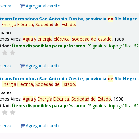
eserva
Agregar al carrito
 transformadora San Antonio Oeste, provincia
de
Río Negro
y
Energía
Eléctrica,
Sociedad
de
l
Estado
.
spañol
enos Aires:
Agua
y
energía
eléctrica,
sociedad
de
l
estado
, 1988
lidad:
Ítems disponibles para préstamo:
Signatura topográfica:
62
eserva
Agregar al carrito
 transformadora San Antonio Oeste, provincia
de
Río Negro
y
Energía
Eléctrica,
Sociedad
de
l
Estado
.
spañol
enos Aires:
Agua
y
Energía
Eléctrica,
Sociedad
de
l
Estado
, 1998
lidad:
Ítems disponibles para préstamo:
Signatura topográfica:
62
eserva
Agregar al carrito