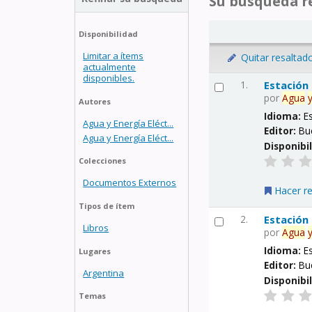
Su búsqueda re
Disponibilidad
Limitar a ítems
Quitar resaltad
actualmente
disponibles.
1.
Estación
por
Agua
Autores
Idioma:
E
Agua y Energía Eléct...
Editor:
Bu
Agua y Energía Eléct...
Disponibi
Colecciones
Documentos Externos
Hacer r
Tipos de ítem
2.
Estación
Libros
por
Agua
Idioma:
E
Lugares
Editor:
Bu
Argentina
Disponibi
Temas