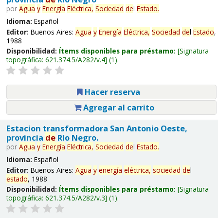
por
Agua
y
Energía
Eléctrica,
Sociedad
de
l
Estado
.
Idioma:
Español
Editor:
Buenos Aires:
Agua
y
Energía
Eléctrica,
Sociedad
de
l
Estado
,
1988
Disponibilidad:
Ítems disponibles para préstamo:
Signatura
topográfica:
621.374.5/A282/v.4
(1).
Hacer reserva
Agregar al carrito
Estacion transformadora San Antonio Oeste,
provincia
de
Río Negro.
por
Agua
y
Energía
Eléctrica,
Sociedad
de
l
Estado
.
Idioma:
Español
Editor:
Buenos Aires:
Agua
y
energía
eléctrica,
sociedad
de
l
estado
, 1988
Disponibilidad:
Ítems disponibles para préstamo:
Signatura
topográfica:
621.374.5/A282/v.3
(1).