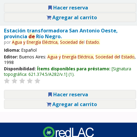
Hacer reserva
Agregar al carrito
Estación transformadora San Antonio Oeste,
provincia
de
Río Negro.
por
Agua
y
Energía
Eléctrica,
Sociedad
de
l
Estado
.
Idioma:
Español
Editor:
Buenos Aires:
Agua
y
Energía
Eléctrica,
Sociedad
de
l
Estado
,
1998
Disponibilidad:
Ítems disponibles para préstamo:
Signatura
topográfica:
621.374.5/A282/v.1
(1).
Hacer reserva
Agregar al carrito