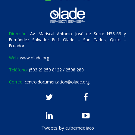
Dirección:
Av. Mariscal Antonio José de Sucre N58-63 y
Fernández Salvador Edif. Olade – San Carlos, Quito –
Ecuador.
Web:
www.olade.org
Teléfono:
(593 2) 259 8122 / 2598 280
Correo:
centro.documentacion@olade.org
Tweets by cubemediaco