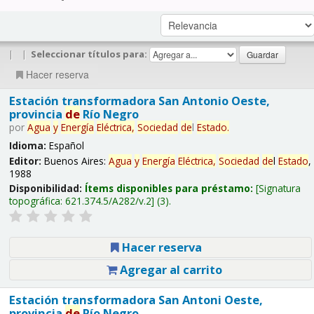
|
|
Seleccionar títulos para:
Hacer reserva
Estación transformadora San Antonio Oeste,
provincia
de
Río Negro
por
Agua
y
Energía
Eléctrica,
Sociedad
de
l
Estado
.
Idioma:
Español
Editor:
Buenos Aires:
Agua
y
Energía
Eléctrica,
Sociedad
de
l
Estado
,
1988
Disponibilidad:
Ítems disponibles para préstamo:
Signatura
topográfica:
621.374.5/A282/v.2
(3).
Hacer reserva
Agregar al carrito
Estación transformadora San Antoni Oeste,
provincia
de
Río Negro