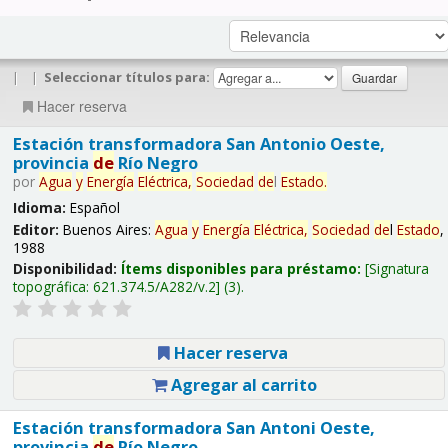
|
|
Seleccionar títulos para:
Hacer reserva
Estación transformadora San Antonio Oeste,
provincia
de
Río Negro
por
Agua
y
Energía
Eléctrica,
Sociedad
de
l
Estado
.
Idioma:
Español
Editor:
Buenos Aires:
Agua
y
Energía
Eléctrica,
Sociedad
de
l
Estado
,
1988
Disponibilidad:
Ítems disponibles para préstamo:
Signatura
topográfica:
621.374.5/A282/v.2
(3).
Hacer reserva
Agregar al carrito
Estación transformadora San Antoni Oeste,
provincia
de
Río Negro