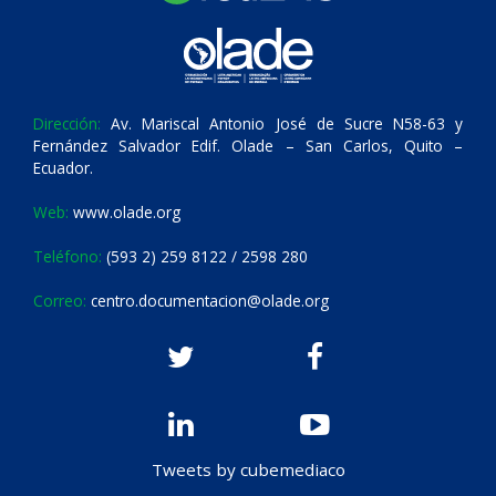
Dirección:
Av. Mariscal Antonio José de Sucre N58-63 y
Fernández Salvador Edif. Olade – San Carlos, Quito –
Ecuador.
Web:
www.olade.org
Teléfono:
(593 2) 259 8122 / 2598 280
Correo:
centro.documentacion@olade.org
Tweets by cubemediaco