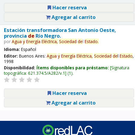
Hacer reserva
Agregar al carrito
Estación transformadora San Antonio Oeste,
provincia
de
Río Negro.
por
Agua
y
Energía
Eléctrica,
Sociedad
de
l
Estado
.
Idioma:
Español
Editor:
Buenos Aires:
Agua
y
Energía
Eléctrica,
Sociedad
de
l
Estado
,
1998
Disponibilidad:
Ítems disponibles para préstamo:
Signatura
topográfica:
621.374.5/A282/v.1
(1).
Hacer reserva
Agregar al carrito