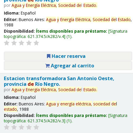
por
Agua
y
Energía
Eléctrica,
Sociedad
de
l
Estado
.
Idioma:
Español
Editor:
Buenos Aires:
Agua
y
Energía
Eléctrica,
Sociedad
de
l
Estado
,
1988
Disponibilidad:
Ítems disponibles para préstamo:
Signatura
topográfica:
621.374.5/A282/v.4
(1).
Hacer reserva
Agregar al carrito
Estacion transformadora San Antonio Oeste,
provincia
de
Río Negro.
por
Agua
y
Energía
Eléctrica,
Sociedad
de
l
Estado
.
Idioma:
Español
Editor:
Buenos Aires:
Agua
y
energía
eléctrica,
sociedad
de
l
estado
, 1988
Disponibilidad:
Ítems disponibles para préstamo:
Signatura
topográfica:
621.374.5/A282/v.3
(1).