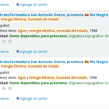
eserva
Agregar al carrito
 transformadora San Antonio Oeste, provincia
de
Río Negro
y
Energía
Eléctrica,
Sociedad
de
l
Estado
.
spañol
enos Aires:
Agua
y
energía
eléctrica,
sociedad
de
l
estado
, 1988
lidad:
Ítems disponibles para préstamo:
Signatura topográfica:
62
eserva
Agregar al carrito
 transformadora San Antonio Oeste, provincia
de
Río Negro
y
Energía
Eléctrica,
Sociedad
de
l
Estado
.
spañol
enos Aires:
Agua
y
Energía
Eléctrica,
Sociedad
de
l
Estado
, 1998
lidad:
Ítems disponibles para préstamo:
Signatura topográfica:
62
eserva
Agregar al carrito