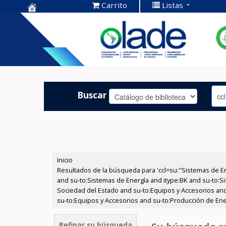
Carrito
Listas
Centro de
Documentación
OLADE -
Buscar
Inicio
›
Resultados de la búsqueda para 'ccl=su:"Sistemas de E
and su-to:Sistemas de Energía and itype:BK and su-to:Si
Sociedad del Estado and su-to:Equipos y Accesorios and
su-to:Equipos y Accesorios and su-to:Producción de Ene
Refinar su búsqueda