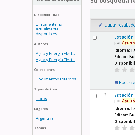
Su búsqueda re
Disponibilidad
Limitar a ítems
Quitar resaltad
actualmente
disponibles.
1.
Estación
por
Agua
Autores
Idioma:
E
Agua y Energía Eléct...
Editor:
Bu
Agua y Energía Eléct...
Disponibi
Colecciones
Documentos Externos
Hacer r
Tipos de ítem
2.
Estación
Libros
por
Agua
Idioma:
E
Lugares
Editor:
Bu
Argentina
Disponibi
Temas