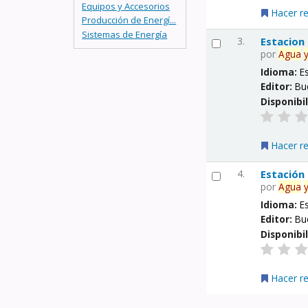
Equipos y Accesorios
Hacer r
Producción de Energí...
Sistemas de Energía
3.
Estacion
por
Agua
Idioma:
E
Editor:
Bu
Disponibi
Hacer r
4.
Estación
por
Agua
Idioma:
E
Editor:
Bu
Disponibi
Hacer r