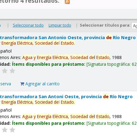
tornó 4 resultados.
|
Seleccionar todo
Limpiar todo
|
Seleccionar títulos para:
o
 transformadora San Antonio Oeste, provincia
de
Río Negro
y
Energía
Eléctrica,
Sociedad
de
l
Estado
.
spañol
enos Aires:
Agua
y
Energía
Eléctrica,
Sociedad
de
l
Estado
, 1988
lidad:
Ítems disponibles para préstamo:
Signatura topográfica:
62
eserva
Agregar al carrito
 transformadora San Antoni Oeste, provincia
de
Río Negro
y
Energía
Eléctrica,
Sociedad
de
l
Estado
.
spañol
enos Aires:
Agua
y
Energía
Eléctrica,
Sociedad
de
l
Estado
, 1988
lidad:
Ítems disponibles para préstamo:
Signatura topográfica:
62