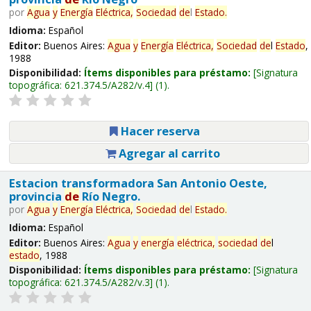
por
Agua
y
Energía
Eléctrica,
Sociedad
de
l
Estado
.
Idioma:
Español
Editor:
Buenos Aires:
Agua
y
Energía
Eléctrica,
Sociedad
de
l
Estado
,
1988
Disponibilidad:
Ítems disponibles para préstamo:
Signatura
topográfica:
621.374.5/A282/v.4
(1).
Hacer reserva
Agregar al carrito
Estacion transformadora San Antonio Oeste,
provincia
de
Río Negro.
por
Agua
y
Energía
Eléctrica,
Sociedad
de
l
Estado
.
Idioma:
Español
Editor:
Buenos Aires:
Agua
y
energía
eléctrica,
sociedad
de
l
estado
, 1988
Disponibilidad:
Ítems disponibles para préstamo:
Signatura
topográfica:
621.374.5/A282/v.3
(1).