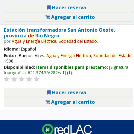
Hacer reserva
Agregar al carrito
Estación transformadora San Antonio Oeste,
provincia
de
Río Negro.
por
Agua
y
Energía
Eléctrica,
Sociedad
de
l
Estado
.
Idioma:
Español
Editor:
Buenos Aires:
Agua
y
Energía
Eléctrica,
Sociedad
de
l
Estado
,
1998
Disponibilidad:
Ítems disponibles para préstamo:
Signatura
topográfica:
621.374.5/A282/v.1
(1).
Hacer reserva
Agregar al carrito