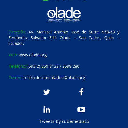
Dirección:
Av. Mariscal Antonio José de Sucre N58-63 y
Fernández Salvador Edif. Olade – San Carlos, Quito –
Ecuador.
Web:
www.olade.org
Teléfono:
(593 2) 259 8122 / 2598 280
Correo:
centro.documentacion@olade.org
Tweets by cubemediaco