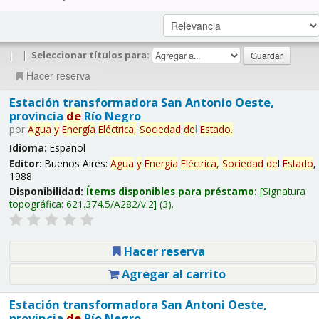
|
|
Seleccionar títulos para:
Hacer reserva
Estación transformadora San Antonio Oeste,
provincia
de
Río Negro
por
Agua
y
Energía
Eléctrica,
Sociedad
de
l
Estado
.
Idioma:
Español
Editor:
Buenos Aires:
Agua
y
Energía
Eléctrica,
Sociedad
de
l
Estado
,
1988
Disponibilidad:
Ítems disponibles para préstamo:
Signatura
topográfica:
621.374.5/A282/v.2
(3).
Hacer reserva
Agregar al carrito
Estación transformadora San Antoni Oeste,
provincia
de
Río Negro