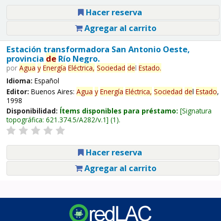
Hacer reserva
Agregar al carrito
Estación transformadora San Antonio Oeste,
provincia
de
Río Negro.
por
Agua
y
Energía
Eléctrica,
Sociedad
de
l
Estado
.
Idioma:
Español
Editor:
Buenos Aires:
Agua
y
Energía
Eléctrica,
Sociedad
de
l
Estado
,
1998
Disponibilidad:
Ítems disponibles para préstamo:
Signatura
topográfica:
621.374.5/A282/v.1
(1).
Hacer reserva
Agregar al carrito