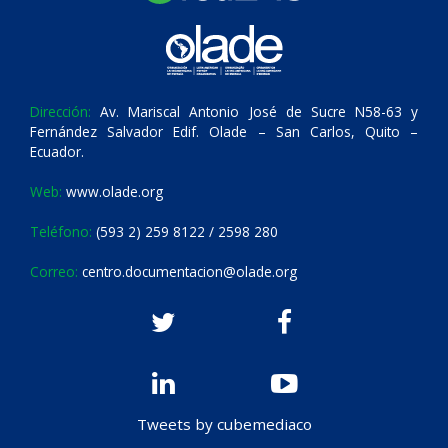
Dirección:
Av. Mariscal Antonio José de Sucre N58-63 y
Fernández Salvador Edif. Olade – San Carlos, Quito –
Ecuador.
Web:
www.olade.org
Teléfono:
(593 2) 259 8122 / 2598 280
Correo:
centro.documentacion@olade.org
Tweets by cubemediaco