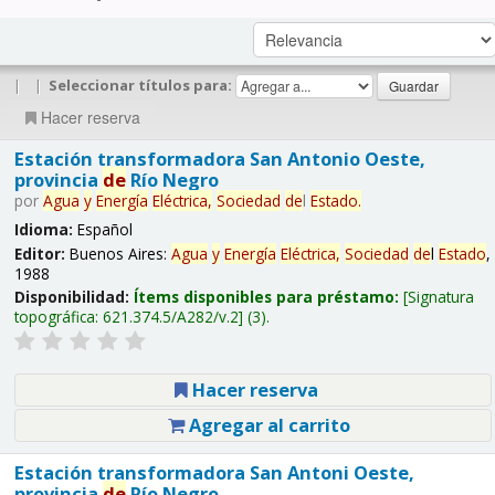
|
|
Seleccionar títulos para:
Hacer reserva
Estación transformadora San Antonio Oeste,
provincia
de
Río Negro
por
Agua
y
Energía
Eléctrica,
Sociedad
de
l
Estado
.
Idioma:
Español
Editor:
Buenos Aires:
Agua
y
Energía
Eléctrica,
Sociedad
de
l
Estado
,
1988
Disponibilidad:
Ítems disponibles para préstamo:
Signatura
topográfica:
621.374.5/A282/v.2
(3).
Hacer reserva
Agregar al carrito
Estación transformadora San Antoni Oeste,
provincia
de
Río Negro