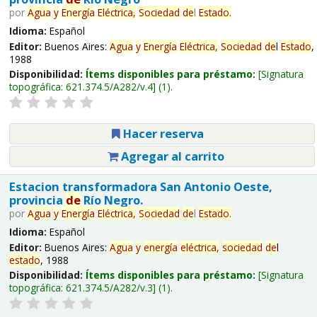
por
Agua
y
Energía
Eléctrica,
Sociedad
de
l
Estado
.
Idioma:
Español
Editor:
Buenos Aires:
Agua
y
Energía
Eléctrica,
Sociedad
de
l
Estado
,
1988
Disponibilidad:
Ítems disponibles para préstamo:
Signatura
topográfica:
621.374.5/A282/v.4
(1).
Hacer reserva
Agregar al carrito
Estacion transformadora San Antonio Oeste,
provincia
de
Río Negro.
por
Agua
y
Energía
Eléctrica,
Sociedad
de
l
Estado
.
Idioma:
Español
Editor:
Buenos Aires:
Agua
y
energía
eléctrica,
sociedad
de
l
estado
, 1988
Disponibilidad:
Ítems disponibles para préstamo:
Signatura
topográfica:
621.374.5/A282/v.3
(1).