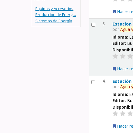
Equipos y Accesorios
Hacer r
Producción de Energí...
Sistemas de Energía
3.
Estacion
por
Agua
Idioma:
E
Editor:
Bu
Disponibi
Hacer r
4.
Estación
por
Agua
Idioma:
E
Editor:
Bu
Disponibi
Hacer r