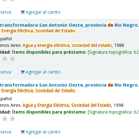
eserva
Agregar al carrito
 transformadora San Antonio Oeste, provincia
de
Río Negro
y
Energía
Eléctrica,
Sociedad
de
l
Estado
.
spañol
enos Aires:
Agua
y
energía
eléctrica,
sociedad
de
l
estado
, 1988
lidad:
Ítems disponibles para préstamo:
Signatura topográfica:
62
eserva
Agregar al carrito
 transformadora San Antonio Oeste, provincia
de
Río Negro
y
Energía
Eléctrica,
Sociedad
de
l
Estado
.
spañol
enos Aires:
Agua
y
Energía
Eléctrica,
Sociedad
de
l
Estado
, 1998
lidad:
Ítems disponibles para préstamo:
Signatura topográfica:
62
eserva
Agregar al carrito