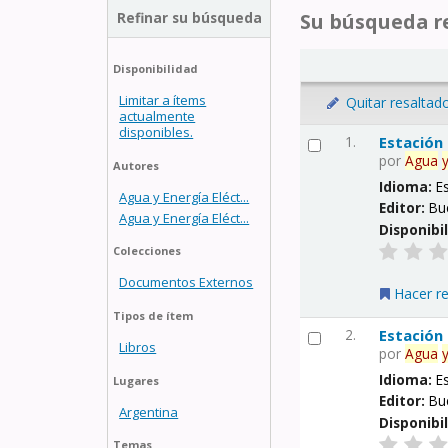
Refinar su búsqueda
Su búsqueda re
Disponibilidad
Limitar a ítems
Quitar resaltad
actualmente
disponibles.
1.
Estación
por
Agua
Autores
Idioma:
E
Agua y Energía Eléct...
Editor:
Bu
Agua y Energía Eléct...
Disponibi
Colecciones
Documentos Externos
Hacer r
Tipos de ítem
2.
Estación
Libros
por
Agua
Idioma:
E
Lugares
Editor:
Bu
Argentina
Disponibi
Temas