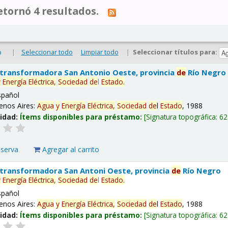
tornó 4 resultados.
|
Seleccionar todo
Limpiar todo
|
Seleccionar títulos para:
o
 transformadora San Antonio Oeste, provincia
de
Río Negro
y
Energía
Eléctrica,
Sociedad
de
l
Estado
.
spañol
enos Aires:
Agua
y
Energía
Eléctrica,
Sociedad
de
l
Estado
, 1988
lidad:
Ítems disponibles para préstamo:
Signatura topográfica:
62
eserva
Agregar al carrito
 transformadora San Antoni Oeste, provincia
de
Río Negro
y
Energía
Eléctrica,
Sociedad
de
l
Estado
.
spañol
enos Aires:
Agua
y
Energía
Eléctrica,
Sociedad
de
l
Estado
, 1988
lidad:
Ítems disponibles para préstamo:
Signatura topográfica:
62