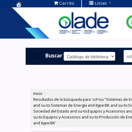
Carrito
Listas
Centro de
Documentación
OLADE -
Buscar
Inicio
›
Resultados de la búsqueda para 'ccl=su:"Sistemas de E
and su-to:Sistemas de Energía and itype:BK and su-to:Si
Sociedad del Estado and su-to:Equipos y Accesorios and
su-to:Equipos y Accesorios and su-to:Producción de Ene
and itype:BK'