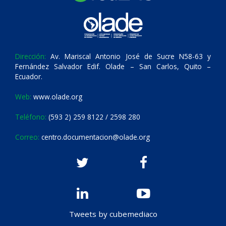
Dirección:
Av. Mariscal Antonio José de Sucre N58-63 y
Fernández Salvador Edif. Olade – San Carlos, Quito –
Ecuador.
Web:
www.olade.org
Teléfono:
(593 2) 259 8122 / 2598 280
Correo:
centro.documentacion@olade.org
Tweets by cubemediaco