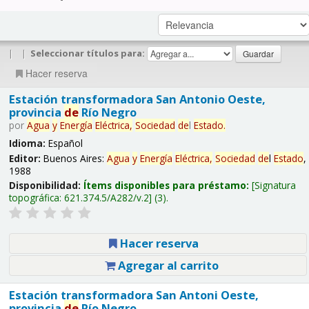
|
|
Seleccionar títulos para:
Hacer reserva
Estación transformadora San Antonio Oeste,
provincia
de
Río Negro
por
Agua
y
Energía
Eléctrica,
Sociedad
de
l
Estado
.
Idioma:
Español
Editor:
Buenos Aires:
Agua
y
Energía
Eléctrica,
Sociedad
de
l
Estado
,
1988
Disponibilidad:
Ítems disponibles para préstamo:
Signatura
topográfica:
621.374.5/A282/v.2
(3).
Hacer reserva
Agregar al carrito
Estación transformadora San Antoni Oeste,
provincia
de
Río Negro