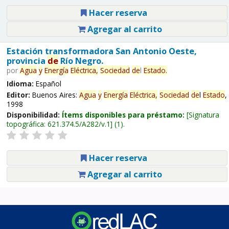
Hacer reserva
Agregar al carrito
Estación transformadora San Antonio Oeste,
provincia
de
Río Negro.
por
Agua
y
Energía
Eléctrica,
Sociedad
de
l
Estado
.
Idioma:
Español
Editor:
Buenos Aires:
Agua
y
Energía
Eléctrica,
Sociedad
de
l
Estado
,
1998
Disponibilidad:
Ítems disponibles para préstamo:
Signatura
topográfica:
621.374.5/A282/v.1
(1).
Hacer reserva
Agregar al carrito