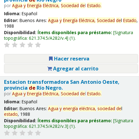
por
Agua
y
Energía
Eléctrica,
Sociedad
de
l
Estado
.
Idioma:
Español
Editor:
Buenos Aires:
Agua
y
Energía
Eléctrica,
Sociedad
de
l
Estado
,
1988
Disponibilidad:
Ítems disponibles para préstamo:
Signatura
topográfica:
621.374.5/A282/v.4
(1).
Hacer reserva
Agregar al carrito
Estacion transformadora San Antonio Oeste,
provincia
de
Río Negro.
por
Agua
y
Energía
Eléctrica,
Sociedad
de
l
Estado
.
Idioma:
Español
Editor:
Buenos Aires:
Agua
y
energía
eléctrica,
sociedad
de
l
estado
, 1988
Disponibilidad:
Ítems disponibles para préstamo:
Signatura
topográfica:
621.374.5/A282/v.3
(1).