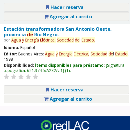
Hacer reserva
Agregar al carrito
Estación transformadora San Antonio Oeste,
provincia
de
Río Negro.
por
Agua
y
Energía
Eléctrica,
Sociedad
de
l
Estado
.
Idioma:
Español
Editor:
Buenos Aires:
Agua
y
Energía
Eléctrica,
Sociedad
de
l
Estado
,
1998
Disponibilidad:
Ítems disponibles para préstamo:
Signatura
topográfica:
621.374.5/A282/v.1
(1).
Hacer reserva
Agregar al carrito