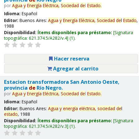
por
Agua
y
Energía
Eléctrica,
Sociedad
de
l
Estado
.
Idioma:
Español
Editor:
Buenos Aires:
Agua
y
Energía
Eléctrica,
Sociedad
de
l
Estado
,
1988
Disponibilidad:
Ítems disponibles para préstamo:
Signatura
topográfica:
621.374.5/A282/v.4
(1).
Hacer reserva
Agregar al carrito
Estacion transformadora San Antonio Oeste,
provincia
de
Río Negro.
por
Agua
y
Energía
Eléctrica,
Sociedad
de
l
Estado
.
Idioma:
Español
Editor:
Buenos Aires:
Agua
y
energía
eléctrica,
sociedad
de
l
estado
, 1988
Disponibilidad:
Ítems disponibles para préstamo:
Signatura
topográfica:
621.374.5/A282/v.3
(1).