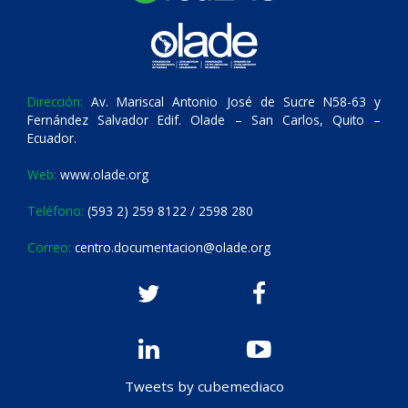
Dirección:
Av. Mariscal Antonio José de Sucre N58-63 y
Fernández Salvador Edif. Olade – San Carlos, Quito –
Ecuador.
Web:
www.olade.org
Teléfono:
(593 2) 259 8122 / 2598 280
Correo:
centro.documentacion@olade.org
Tweets by cubemediaco