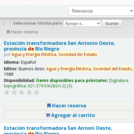
|
|
Seleccionar títulos para:
Hacer reserva
Estación transformadora San Antonio Oeste,
provincia
de
Río Negro
por
Agua
y
Energía
Eléctrica,
Sociedad
de
l
Estado
.
Idioma:
Español
Editor:
Buenos Aires:
Agua
y
Energía
Eléctrica,
Sociedad
de
l
Estado
,
1988
Disponibilidad:
Ítems disponibles para préstamo:
Signatura
topográfica:
621.374.5/A282/v.2
(3).
Hacer reserva
Agregar al carrito
Estación transformadora San Antoni Oeste,
provincia
de
Río Negro