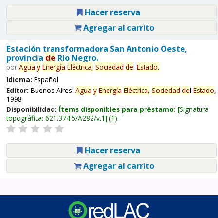
Hacer reserva
Agregar al carrito
Estación transformadora San Antonio Oeste,
provincia
de
Río Negro.
por
Agua
y
Energía
Eléctrica,
Sociedad
de
l
Estado
.
Idioma:
Español
Editor:
Buenos Aires:
Agua
y
Energía
Eléctrica,
Sociedad
de
l
Estado
,
1998
Disponibilidad:
Ítems disponibles para préstamo:
Signatura
topográfica:
621.374.5/A282/v.1
(1).
Hacer reserva
Agregar al carrito