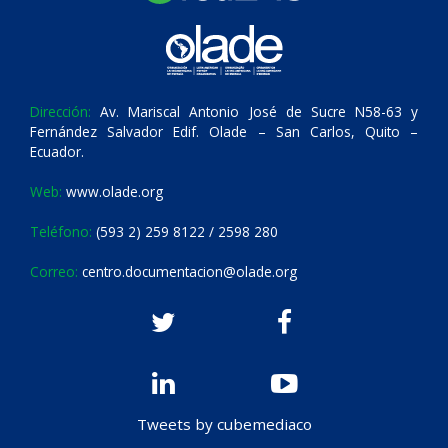
Dirección:
Av. Mariscal Antonio José de Sucre N58-63 y
Fernández Salvador Edif. Olade – San Carlos, Quito –
Ecuador.
Web:
www.olade.org
Teléfono:
(593 2) 259 8122 / 2598 280
Correo:
centro.documentacion@olade.org
Tweets by cubemediaco