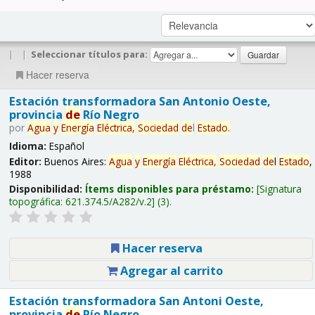
|
|
Seleccionar títulos para:
Hacer reserva
Estación transformadora San Antonio Oeste,
provincia
de
Río Negro
por
Agua
y
Energía
Eléctrica,
Sociedad
de
l
Estado
.
Idioma:
Español
Editor:
Buenos Aires:
Agua
y
Energía
Eléctrica,
Sociedad
de
l
Estado
,
1988
Disponibilidad:
Ítems disponibles para préstamo:
Signatura
topográfica:
621.374.5/A282/v.2
(3).
Hacer reserva
Agregar al carrito
Estación transformadora San Antoni Oeste,
provincia
de
Río Negro