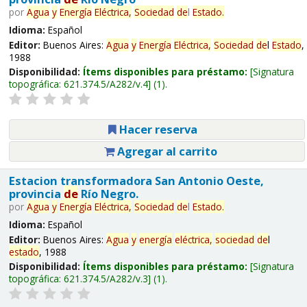
por
Agua
y
Energía
Eléctrica,
Sociedad
de
l
Estado
.
Idioma:
Español
Editor:
Buenos Aires:
Agua
y
Energía
Eléctrica,
Sociedad
de
l
Estado
,
1988
Disponibilidad:
Ítems disponibles para préstamo:
Signatura
topográfica:
621.374.5/A282/v.4
(1).
Hacer reserva
Agregar al carrito
Estacion transformadora San Antonio Oeste,
provincia
de
Río Negro.
por
Agua
y
Energía
Eléctrica,
Sociedad
de
l
Estado
.
Idioma:
Español
Editor:
Buenos Aires:
Agua
y
energía
eléctrica,
sociedad
de
l
estado
, 1988
Disponibilidad:
Ítems disponibles para préstamo:
Signatura
topográfica:
621.374.5/A282/v.3
(1).