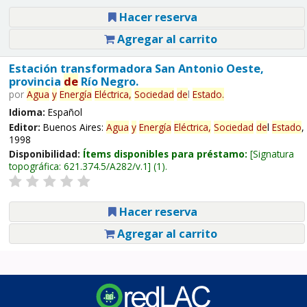
Hacer reserva
Agregar al carrito
Estación transformadora San Antonio Oeste,
provincia
de
Río Negro.
por
Agua
y
Energía
Eléctrica,
Sociedad
de
l
Estado
.
Idioma:
Español
Editor:
Buenos Aires:
Agua
y
Energía
Eléctrica,
Sociedad
de
l
Estado
,
1998
Disponibilidad:
Ítems disponibles para préstamo:
Signatura
topográfica:
621.374.5/A282/v.1
(1).
Hacer reserva
Agregar al carrito