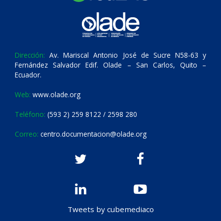
Dirección:
Av. Mariscal Antonio José de Sucre N58-63 y
Fernández Salvador Edif. Olade – San Carlos, Quito –
Ecuador.
Web:
www.olade.org
Teléfono:
(593 2) 259 8122 / 2598 280
Correo:
centro.documentacion@olade.org
Tweets by cubemediaco