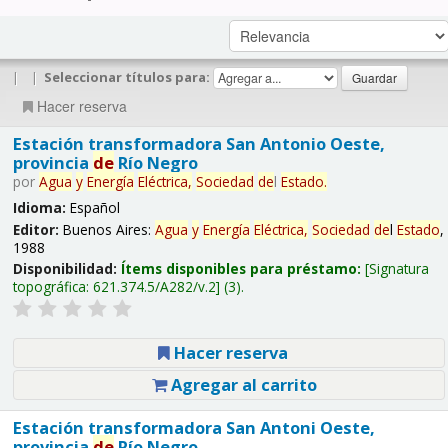
|
|
Seleccionar títulos para:
Hacer reserva
Estación transformadora San Antonio Oeste,
provincia
de
Río Negro
por
Agua
y
Energía
Eléctrica,
Sociedad
de
l
Estado
.
Idioma:
Español
Editor:
Buenos Aires:
Agua
y
Energía
Eléctrica,
Sociedad
de
l
Estado
,
1988
Disponibilidad:
Ítems disponibles para préstamo:
Signatura
topográfica:
621.374.5/A282/v.2
(3).
Hacer reserva
Agregar al carrito
Estación transformadora San Antoni Oeste,
provincia
de
Río Negro