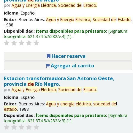
por
Agua
y
Energía
Eléctrica,
Sociedad
de
l
Estado
.
Idioma:
Español
Editor:
Buenos Aires:
Agua
y
Energía
Eléctrica,
Sociedad
de
l
Estado
,
1988
Disponibilidad:
Ítems disponibles para préstamo:
Signatura
topográfica:
621.374.5/A282/v.4
(1).
Hacer reserva
Agregar al carrito
Estacion transformadora San Antonio Oeste,
provincia
de
Río Negro.
por
Agua
y
Energía
Eléctrica,
Sociedad
de
l
Estado
.
Idioma:
Español
Editor:
Buenos Aires:
Agua
y
energía
eléctrica,
sociedad
de
l
estado
, 1988
Disponibilidad:
Ítems disponibles para préstamo:
Signatura
topográfica:
621.374.5/A282/v.3
(1).