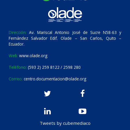
Dirección:
Av. Mariscal Antonio José de Sucre N58-63 y
Fernández Salvador Edif. Olade – San Carlos, Quito –
Ecuador.
Web:
www.olade.org
Teléfono:
(593 2) 259 8122 / 2598 280
Correo:
centro.documentacion@olade.org
Tweets by cubemediaco