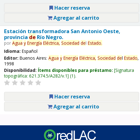
Hacer reserva
Agregar al carrito
Estación transformadora San Antonio Oeste,
provincia
de
Río Negro.
por
Agua
y
Energía
Eléctrica,
Sociedad
de
l
Estado
.
Idioma:
Español
Editor:
Buenos Aires:
Agua
y
Energía
Eléctrica,
Sociedad
de
l
Estado
,
1998
Disponibilidad:
Ítems disponibles para préstamo:
Signatura
topográfica:
621.374.5/A282/v.1
(1).
Hacer reserva
Agregar al carrito