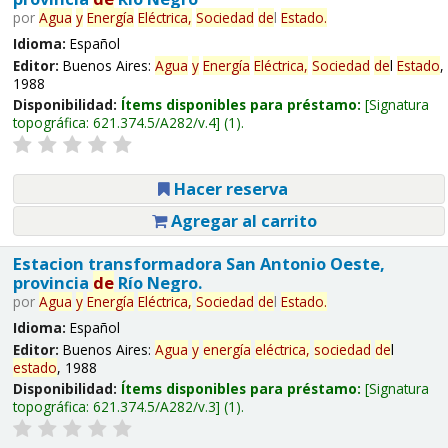
por
Agua
y
Energía
Eléctrica,
Sociedad
de
l
Estado
.
Idioma:
Español
Editor:
Buenos Aires:
Agua
y
Energía
Eléctrica,
Sociedad
de
l
Estado
,
1988
Disponibilidad:
Ítems disponibles para préstamo:
Signatura
topográfica:
621.374.5/A282/v.4
(1).
Hacer reserva
Agregar al carrito
Estacion transformadora San Antonio Oeste,
provincia
de
Río Negro.
por
Agua
y
Energía
Eléctrica,
Sociedad
de
l
Estado
.
Idioma:
Español
Editor:
Buenos Aires:
Agua
y
energía
eléctrica,
sociedad
de
l
estado
, 1988
Disponibilidad:
Ítems disponibles para préstamo:
Signatura
topográfica:
621.374.5/A282/v.3
(1).