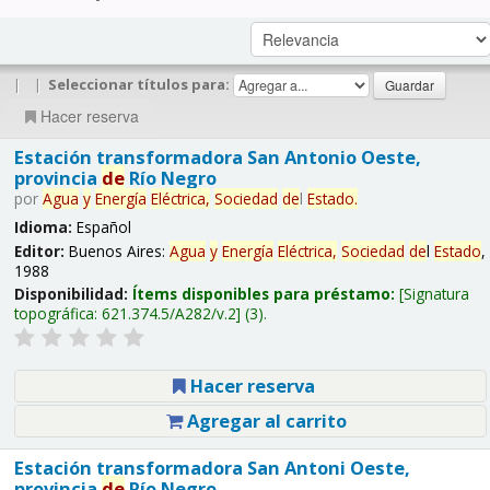
|
|
Seleccionar títulos para:
Hacer reserva
Estación transformadora San Antonio Oeste,
provincia
de
Río Negro
por
Agua
y
Energía
Eléctrica,
Sociedad
de
l
Estado
.
Idioma:
Español
Editor:
Buenos Aires:
Agua
y
Energía
Eléctrica,
Sociedad
de
l
Estado
,
1988
Disponibilidad:
Ítems disponibles para préstamo:
Signatura
topográfica:
621.374.5/A282/v.2
(3).
Hacer reserva
Agregar al carrito
Estación transformadora San Antoni Oeste,
provincia
de
Río Negro