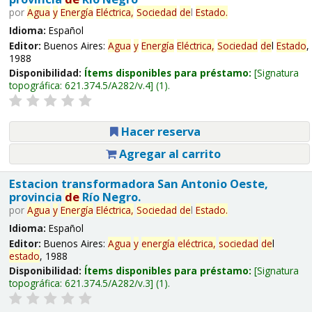
por
Agua
y
Energía
Eléctrica,
Sociedad
de
l
Estado
.
Idioma:
Español
Editor:
Buenos Aires:
Agua
y
Energía
Eléctrica,
Sociedad
de
l
Estado
,
1988
Disponibilidad:
Ítems disponibles para préstamo:
Signatura
topográfica:
621.374.5/A282/v.4
(1).
Hacer reserva
Agregar al carrito
Estacion transformadora San Antonio Oeste,
provincia
de
Río Negro.
por
Agua
y
Energía
Eléctrica,
Sociedad
de
l
Estado
.
Idioma:
Español
Editor:
Buenos Aires:
Agua
y
energía
eléctrica,
sociedad
de
l
estado
, 1988
Disponibilidad:
Ítems disponibles para préstamo:
Signatura
topográfica:
621.374.5/A282/v.3
(1).