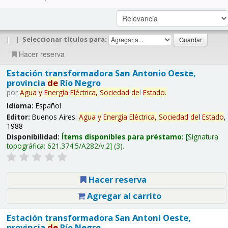
|
|
Seleccionar títulos para:
Hacer reserva
Estación transformadora San Antonio Oeste,
provincia
de
Río Negro
por
Agua
y
Energía
Eléctrica,
Sociedad
de
l
Estado
.
Idioma:
Español
Editor:
Buenos Aires:
Agua
y
Energía
Eléctrica,
Sociedad
de
l
Estado
,
1988
Disponibilidad:
Ítems disponibles para préstamo:
Signatura
topográfica:
621.374.5/A282/v.2
(3).
Hacer reserva
Agregar al carrito
Estación transformadora San Antoni Oeste,
provincia
de
Río Negro