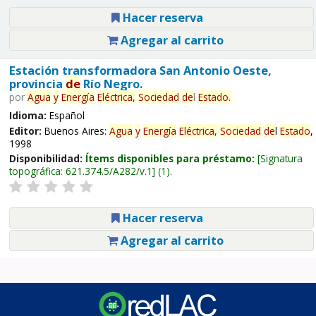
Hacer reserva
Agregar al carrito
Estación transformadora San Antonio Oeste,
provincia
de
Río Negro.
por
Agua
y
Energía
Eléctrica,
Sociedad
de
l
Estado
.
Idioma:
Español
Editor:
Buenos Aires:
Agua
y
Energía
Eléctrica,
Sociedad
de
l
Estado
,
1998
Disponibilidad:
Ítems disponibles para préstamo:
Signatura
topográfica:
621.374.5/A282/v.1
(1).
Hacer reserva
Agregar al carrito