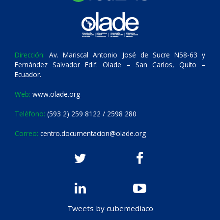
Dirección:
Av. Mariscal Antonio José de Sucre N58-63 y
Fernández Salvador Edif. Olade – San Carlos, Quito –
Ecuador.
Web:
www.olade.org
Teléfono:
(593 2) 259 8122 / 2598 280
Correo:
centro.documentacion@olade.org
Tweets by cubemediaco