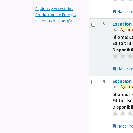
Equipos y Accesorios
Hacer r
Producción de Energí...
Sistemas de Energía
3.
Estacion
por
Agua
Idioma:
E
Editor:
Bu
Disponibi
Hacer r
4.
Estación
por
Agua
Idioma:
E
Editor:
Bu
Disponibi
Hacer r