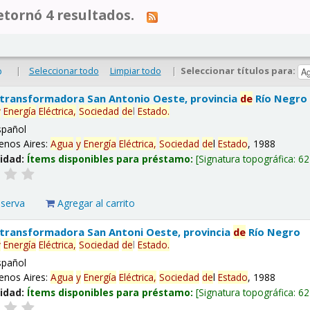
tornó 4 resultados.
|
Seleccionar todo
Limpiar todo
|
Seleccionar títulos para:
o
 transformadora San Antonio Oeste, provincia
de
Río Negro
y
Energía
Eléctrica,
Sociedad
de
l
Estado
.
spañol
enos Aires:
Agua
y
Energía
Eléctrica,
Sociedad
de
l
Estado
, 1988
lidad:
Ítems disponibles para préstamo:
Signatura topográfica:
62
eserva
Agregar al carrito
 transformadora San Antoni Oeste, provincia
de
Río Negro
y
Energía
Eléctrica,
Sociedad
de
l
Estado
.
spañol
enos Aires:
Agua
y
Energía
Eléctrica,
Sociedad
de
l
Estado
, 1988
lidad:
Ítems disponibles para préstamo:
Signatura topográfica:
62