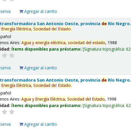
eserva
Agregar al carrito
 transformadora San Antonio Oeste, provincia
de
Río Negro
y
Energía
Eléctrica,
Sociedad
de
l
Estado
.
spañol
enos Aires:
Agua
y
energía
eléctrica,
sociedad
de
l
estado
, 1988
lidad:
Ítems disponibles para préstamo:
Signatura topográfica:
62
eserva
Agregar al carrito
 transformadora San Antonio Oeste, provincia
de
Río Negro
y
Energía
Eléctrica,
Sociedad
de
l
Estado
.
spañol
enos Aires:
Agua
y
Energía
Eléctrica,
Sociedad
de
l
Estado
, 1998
lidad:
Ítems disponibles para préstamo:
Signatura topográfica:
62
eserva
Agregar al carrito