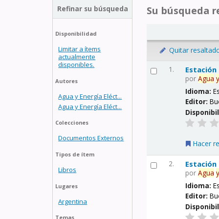
Refinar su búsqueda
Su búsqueda re
Disponibilidad
Limitar a ítems
Quitar resaltad
actualmente
disponibles.
1.
Estación
por
Agua
Autores
Idioma:
E
Agua y Energía Eléct...
Editor:
Bu
Agua y Energía Eléct...
Disponibi
Colecciones
Documentos Externos
Hacer r
Tipos de ítem
2.
Estación
Libros
por
Agua
Idioma:
E
Lugares
Editor:
Bu
Argentina
Disponibi
Temas