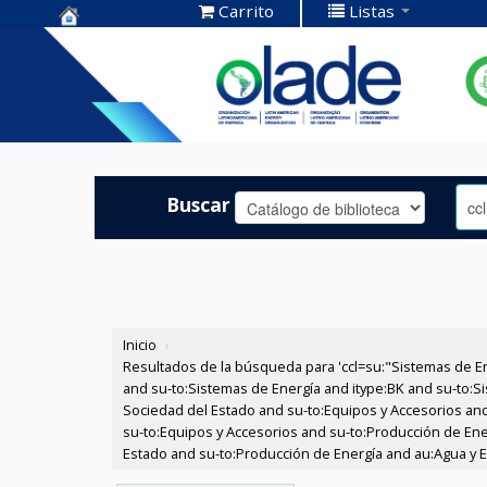
Carrito
Listas
Centro de
Documentación
OLADE -
Buscar
Inicio
›
Resultados de la búsqueda para 'ccl=su:"Sistemas de E
and su-to:Sistemas de Energía and itype:BK and su-to:Si
Sociedad del Estado and su-to:Equipos y Accesorios and
su-to:Equipos y Accesorios and su-to:Producción de Ener
Estado and su-to:Producción de Energía and au:Agua y En