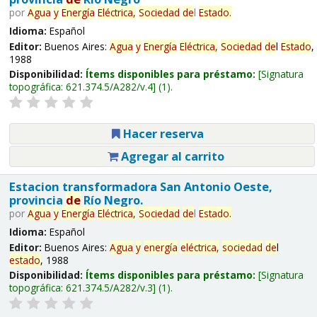
por
Agua
y
Energía
Eléctrica,
Sociedad
de
l
Estado
.
Idioma:
Español
Editor:
Buenos Aires:
Agua
y
Energía
Eléctrica,
Sociedad
de
l
Estado
,
1988
Disponibilidad:
Ítems disponibles para préstamo:
Signatura
topográfica:
621.374.5/A282/v.4
(1).
Hacer reserva
Agregar al carrito
Estacion transformadora San Antonio Oeste,
provincia
de
Río Negro.
por
Agua
y
Energía
Eléctrica,
Sociedad
de
l
Estado
.
Idioma:
Español
Editor:
Buenos Aires:
Agua
y
energía
eléctrica,
sociedad
de
l
estado
, 1988
Disponibilidad:
Ítems disponibles para préstamo:
Signatura
topográfica:
621.374.5/A282/v.3
(1).