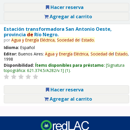
Hacer reserva
Agregar al carrito
Estación transformadora San Antonio Oeste,
provincia
de
Río Negro.
por
Agua
y
Energía
Eléctrica,
Sociedad
de
l
Estado
.
Idioma:
Español
Editor:
Buenos Aires:
Agua
y
Energía
Eléctrica,
Sociedad
de
l
Estado
,
1998
Disponibilidad:
Ítems disponibles para préstamo:
Signatura
topográfica:
621.374.5/A282/v.1
(1).
Hacer reserva
Agregar al carrito