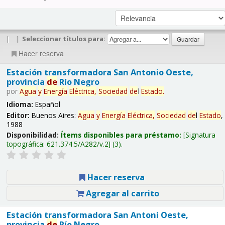
|
|
Seleccionar títulos para:
Hacer reserva
Estación transformadora San Antonio Oeste,
provincia
de
Río Negro
por
Agua
y
Energía
Eléctrica,
Sociedad
de
l
Estado
.
Idioma:
Español
Editor:
Buenos Aires:
Agua
y
Energía
Eléctrica,
Sociedad
de
l
Estado
,
1988
Disponibilidad:
Ítems disponibles para préstamo:
Signatura
topográfica:
621.374.5/A282/v.2
(3).
Hacer reserva
Agregar al carrito
Estación transformadora San Antoni Oeste,
provincia
de
Río Negro