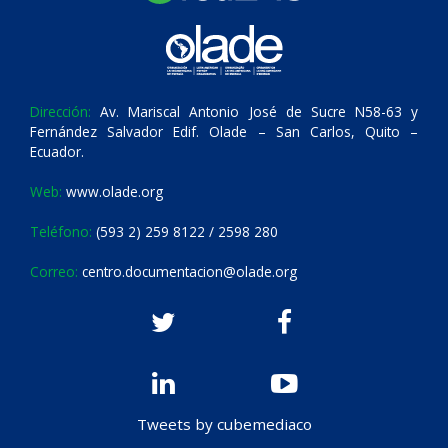
Dirección:
Av. Mariscal Antonio José de Sucre N58-63 y
Fernández Salvador Edif. Olade – San Carlos, Quito –
Ecuador.
Web:
www.olade.org
Teléfono:
(593 2) 259 8122 / 2598 280
Correo:
centro.documentacion@olade.org
Tweets by cubemediaco