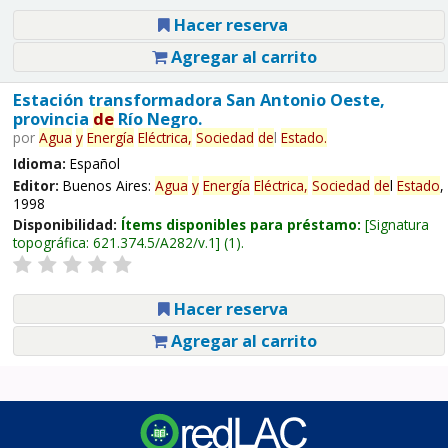
Hacer reserva
Agregar al carrito
Estación transformadora San Antonio Oeste,
provincia
de
Río Negro.
por
Agua
y
Energía
Eléctrica,
Sociedad
de
l
Estado
.
Idioma:
Español
Editor:
Buenos Aires:
Agua
y
Energía
Eléctrica,
Sociedad
de
l
Estado
,
1998
Disponibilidad:
Ítems disponibles para préstamo:
Signatura
topográfica:
621.374.5/A282/v.1
(1).
Hacer reserva
Agregar al carrito