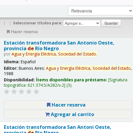
|
|
Seleccionar títulos para:
Hacer reserva
Estación transformadora San Antonio Oeste,
provincia
de
Río Negro
por
Agua
y
Energía
Eléctrica,
Sociedad
de
l
Estado
.
Idioma:
Español
Editor:
Buenos Aires:
Agua
y
Energía
Eléctrica,
Sociedad
de
l
Estado
,
1988
Disponibilidad:
Ítems disponibles para préstamo:
Signatura
topográfica:
621.374.5/A282/v.2
(3).
Hacer reserva
Agregar al carrito
Estación transformadora San Antoni Oeste,
provincia
de
Río Negro