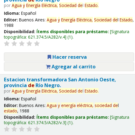
por
Agua
y
Energía
Eléctrica,
Sociedad
de
l
Estado
.
Idioma:
Español
Editor:
Buenos Aires:
Agua
y
Energía
Eléctrica,
Sociedad
de
l
Estado
,
1988
Disponibilidad:
Ítems disponibles para préstamo:
Signatura
topográfica:
621.374.5/A282/v.4
(1).
Hacer reserva
Agregar al carrito
Estacion transformadora San Antonio Oeste,
provincia
de
Río Negro.
por
Agua
y
Energía
Eléctrica,
Sociedad
de
l
Estado
.
Idioma:
Español
Editor:
Buenos Aires:
Agua
y
energía
eléctrica,
sociedad
de
l
estado
, 1988
Disponibilidad:
Ítems disponibles para préstamo:
Signatura
topográfica:
621.374.5/A282/v.3
(1).