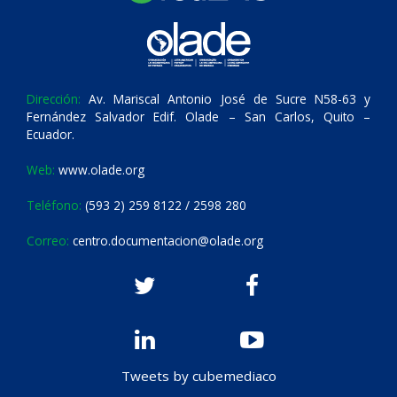
Dirección:
Av. Mariscal Antonio José de Sucre N58-63 y
Fernández Salvador Edif. Olade – San Carlos, Quito –
Ecuador.
Web:
www.olade.org
Teléfono:
(593 2) 259 8122 / 2598 280
Correo:
centro.documentacion@olade.org
Tweets by cubemediaco