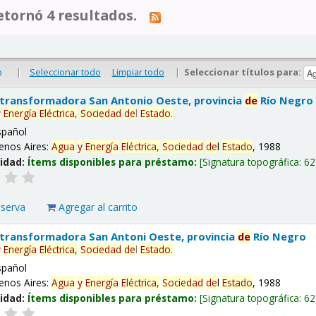
tornó 4 resultados.
|
Seleccionar todo
Limpiar todo
|
Seleccionar títulos para:
o
 transformadora San Antonio Oeste, provincia
de
Río Negro
y
Energía
Eléctrica,
Sociedad
de
l
Estado
.
spañol
enos Aires:
Agua
y
Energía
Eléctrica,
Sociedad
de
l
Estado
, 1988
lidad:
Ítems disponibles para préstamo:
Signatura topográfica:
62
eserva
Agregar al carrito
 transformadora San Antoni Oeste, provincia
de
Río Negro
y
Energía
Eléctrica,
Sociedad
de
l
Estado
.
spañol
enos Aires:
Agua
y
Energía
Eléctrica,
Sociedad
de
l
Estado
, 1988
lidad:
Ítems disponibles para préstamo:
Signatura topográfica:
62