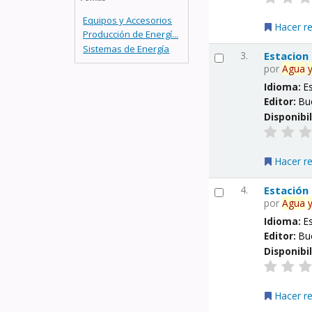
Equipos y Accesorios
Hacer r
Producción de Energí...
Sistemas de Energía
3.
Estacion
por
Agua
Idioma:
E
Editor:
Bu
Disponibi
Hacer r
4.
Estación
por
Agua
Idioma:
E
Editor:
Bu
Disponibi
Hacer r