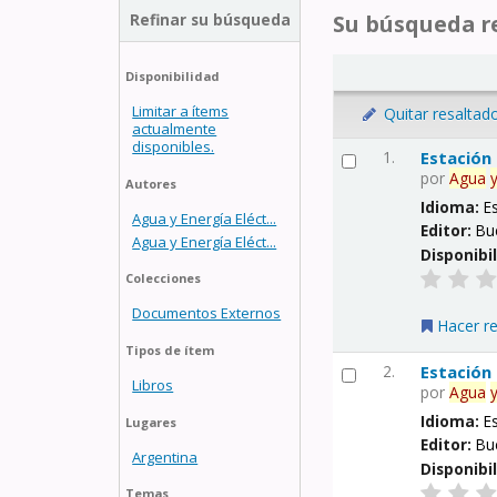
Refinar su búsqueda
Su búsqueda re
Disponibilidad
Limitar a ítems
Quitar resaltad
actualmente
disponibles.
1.
Estación
por
Agua
Autores
Idioma:
E
Agua y Energía Eléct...
Editor:
Bu
Agua y Energía Eléct...
Disponibi
Colecciones
Documentos Externos
Hacer r
Tipos de ítem
2.
Estación
Libros
por
Agua
Idioma:
E
Lugares
Editor:
Bu
Argentina
Disponibi
Temas