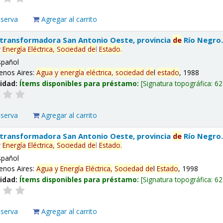
eserva
Agregar al carrito
 transformadora San Antonio Oeste, provincia
de
Río Negro
y
Energía
Eléctrica,
Sociedad
de
l
Estado
.
spañol
enos Aires:
Agua
y
energía
eléctrica,
sociedad
de
l
estado
, 1988
lidad:
Ítems disponibles para préstamo:
Signatura topográfica:
62
eserva
Agregar al carrito
 transformadora San Antonio Oeste, provincia
de
Río Negro
y
Energía
Eléctrica,
Sociedad
de
l
Estado
.
spañol
enos Aires:
Agua
y
Energía
Eléctrica,
Sociedad
de
l
Estado
, 1998
lidad:
Ítems disponibles para préstamo:
Signatura topográfica:
62
eserva
Agregar al carrito