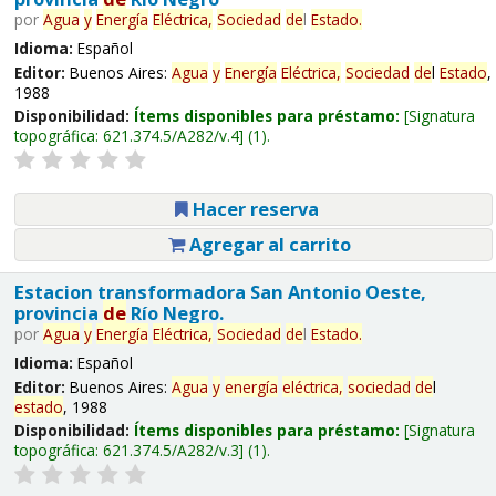
por
Agua
y
Energía
Eléctrica,
Sociedad
de
l
Estado
.
Idioma:
Español
Editor:
Buenos Aires:
Agua
y
Energía
Eléctrica,
Sociedad
de
l
Estado
,
1988
Disponibilidad:
Ítems disponibles para préstamo:
Signatura
topográfica:
621.374.5/A282/v.4
(1).
Hacer reserva
Agregar al carrito
Estacion transformadora San Antonio Oeste,
provincia
de
Río Negro.
por
Agua
y
Energía
Eléctrica,
Sociedad
de
l
Estado
.
Idioma:
Español
Editor:
Buenos Aires:
Agua
y
energía
eléctrica,
sociedad
de
l
estado
, 1988
Disponibilidad:
Ítems disponibles para préstamo:
Signatura
topográfica:
621.374.5/A282/v.3
(1).