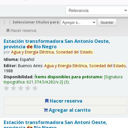
|
|
Seleccionar títulos para:
Hacer reserva
Estación transformadora San Antonio Oeste,
provincia
de
Río Negro
por
Agua
y
Energía
Eléctrica,
Sociedad
de
l
Estado
.
Idioma:
Español
Editor:
Buenos Aires:
Agua
y
Energía
Eléctrica,
Sociedad
de
l
Estado
,
1988
Disponibilidad:
Ítems disponibles para préstamo:
Signatura
topográfica:
621.374.5/A282/v.2
(3).
Hacer reserva
Agregar al carrito
Estación transformadora San Antoni Oeste,
provincia
de
Río Negro