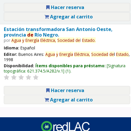
Hacer reserva
Agregar al carrito
Estación transformadora San Antonio Oeste,
provincia
de
Río Negro.
por
Agua
y
Energía
Eléctrica,
Sociedad
de
l
Estado
.
Idioma:
Español
Editor:
Buenos Aires:
Agua
y
Energía
Eléctrica,
Sociedad
de
l
Estado
,
1998
Disponibilidad:
Ítems disponibles para préstamo:
Signatura
topográfica:
621.374.5/A282/v.1
(1).
Hacer reserva
Agregar al carrito