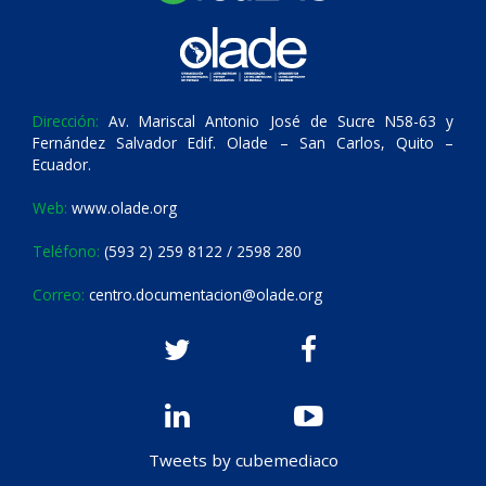
Dirección:
Av. Mariscal Antonio José de Sucre N58-63 y
Fernández Salvador Edif. Olade – San Carlos, Quito –
Ecuador.
Web:
www.olade.org
Teléfono:
(593 2) 259 8122 / 2598 280
Correo:
centro.documentacion@olade.org
Tweets by cubemediaco