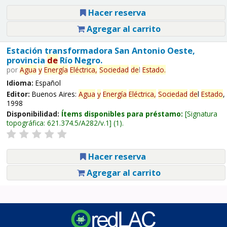
Hacer reserva
Agregar al carrito
Estación transformadora San Antonio Oeste,
provincia
de
Río Negro.
por
Agua
y
Energía
Eléctrica,
Sociedad
de
l
Estado
.
Idioma:
Español
Editor:
Buenos Aires:
Agua
y
Energía
Eléctrica,
Sociedad
de
l
Estado
,
1998
Disponibilidad:
Ítems disponibles para préstamo:
Signatura
topográfica:
621.374.5/A282/v.1
(1).
Hacer reserva
Agregar al carrito