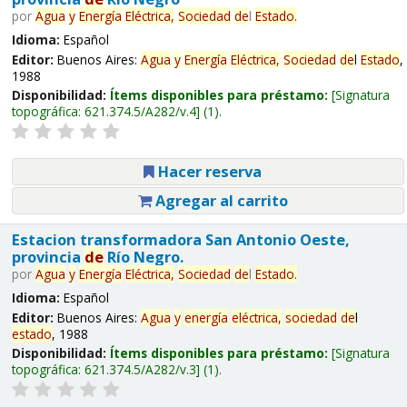
por
Agua
y
Energía
Eléctrica,
Sociedad
de
l
Estado
.
Idioma:
Español
Editor:
Buenos Aires:
Agua
y
Energía
Eléctrica,
Sociedad
de
l
Estado
,
1988
Disponibilidad:
Ítems disponibles para préstamo:
Signatura
topográfica:
621.374.5/A282/v.4
(1).
Hacer reserva
Agregar al carrito
Estacion transformadora San Antonio Oeste,
provincia
de
Río Negro.
por
Agua
y
Energía
Eléctrica,
Sociedad
de
l
Estado
.
Idioma:
Español
Editor:
Buenos Aires:
Agua
y
energía
eléctrica,
sociedad
de
l
estado
, 1988
Disponibilidad:
Ítems disponibles para préstamo:
Signatura
topográfica:
621.374.5/A282/v.3
(1).