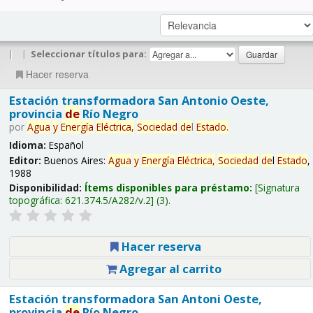
|
|
Seleccionar títulos para:
Hacer reserva
Estación transformadora San Antonio Oeste,
provincia
de
Río Negro
por
Agua
y
Energía
Eléctrica,
Sociedad
de
l
Estado
.
Idioma:
Español
Editor:
Buenos Aires:
Agua
y
Energía
Eléctrica,
Sociedad
de
l
Estado
,
1988
Disponibilidad:
Ítems disponibles para préstamo:
Signatura
topográfica:
621.374.5/A282/v.2
(3).
Hacer reserva
Agregar al carrito
Estación transformadora San Antoni Oeste,
provincia
de
Río Negro