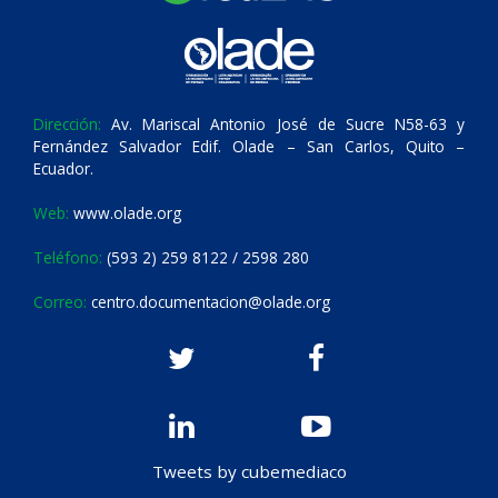
Dirección:
Av. Mariscal Antonio José de Sucre N58-63 y
Fernández Salvador Edif. Olade – San Carlos, Quito –
Ecuador.
Web:
www.olade.org
Teléfono:
(593 2) 259 8122 / 2598 280
Correo:
centro.documentacion@olade.org
Tweets by cubemediaco