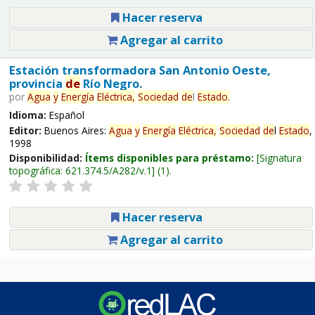
Hacer reserva
Agregar al carrito
Estación transformadora San Antonio Oeste,
provincia
de
Río Negro.
por
Agua
y
Energía
Eléctrica,
Sociedad
de
l
Estado
.
Idioma:
Español
Editor:
Buenos Aires:
Agua
y
Energía
Eléctrica,
Sociedad
de
l
Estado
,
1998
Disponibilidad:
Ítems disponibles para préstamo:
Signatura
topográfica:
621.374.5/A282/v.1
(1).
Hacer reserva
Agregar al carrito