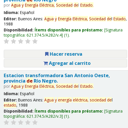
por
Agua
y
Energía
Eléctrica,
Sociedad
de
l
Estado
.
Idioma:
Español
Editor:
Buenos Aires:
Agua
y
Energía
Eléctrica,
Sociedad
de
l
Estado
,
1988
Disponibilidad:
Ítems disponibles para préstamo:
Signatura
topográfica:
621.374.5/A282/v.4
(1).
Hacer reserva
Agregar al carrito
Estacion transformadora San Antonio Oeste,
provincia
de
Río Negro.
por
Agua
y
Energía
Eléctrica,
Sociedad
de
l
Estado
.
Idioma:
Español
Editor:
Buenos Aires:
Agua
y
energía
eléctrica,
sociedad
de
l
estado
, 1988
Disponibilidad:
Ítems disponibles para préstamo:
Signatura
topográfica:
621.374.5/A282/v.3
(1).