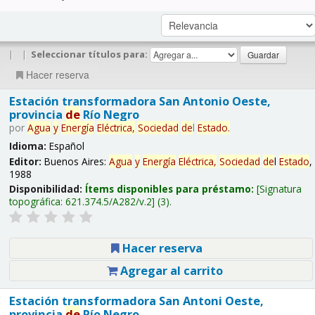
|
|
Seleccionar títulos para:
Hacer reserva
Estación transformadora San Antonio Oeste,
provincia
de
Río Negro
por
Agua
y
Energía
Eléctrica,
Sociedad
de
l
Estado
.
Idioma:
Español
Editor:
Buenos Aires:
Agua
y
Energía
Eléctrica,
Sociedad
de
l
Estado
,
1988
Disponibilidad:
Ítems disponibles para préstamo:
Signatura
topográfica:
621.374.5/A282/v.2
(3).
Hacer reserva
Agregar al carrito
Estación transformadora San Antoni Oeste,
provincia
de
Río Negro