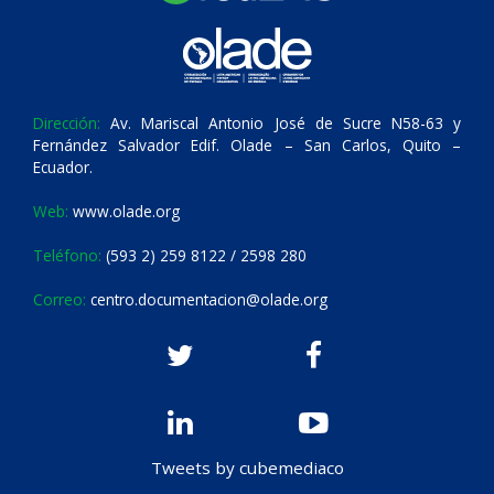
Dirección:
Av. Mariscal Antonio José de Sucre N58-63 y
Fernández Salvador Edif. Olade – San Carlos, Quito –
Ecuador.
Web:
www.olade.org
Teléfono:
(593 2) 259 8122 / 2598 280
Correo:
centro.documentacion@olade.org
Tweets by cubemediaco