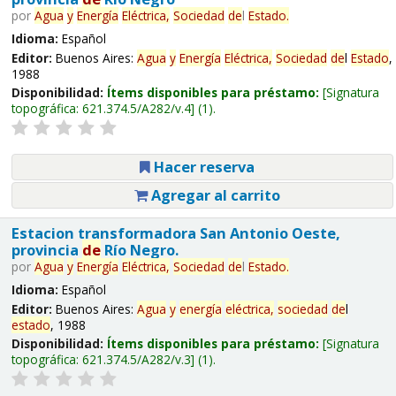
por
Agua
y
Energía
Eléctrica,
Sociedad
de
l
Estado
.
Idioma:
Español
Editor:
Buenos Aires:
Agua
y
Energía
Eléctrica,
Sociedad
de
l
Estado
,
1988
Disponibilidad:
Ítems disponibles para préstamo:
Signatura
topográfica:
621.374.5/A282/v.4
(1).
Hacer reserva
Agregar al carrito
Estacion transformadora San Antonio Oeste,
provincia
de
Río Negro.
por
Agua
y
Energía
Eléctrica,
Sociedad
de
l
Estado
.
Idioma:
Español
Editor:
Buenos Aires:
Agua
y
energía
eléctrica,
sociedad
de
l
estado
, 1988
Disponibilidad:
Ítems disponibles para préstamo:
Signatura
topográfica:
621.374.5/A282/v.3
(1).