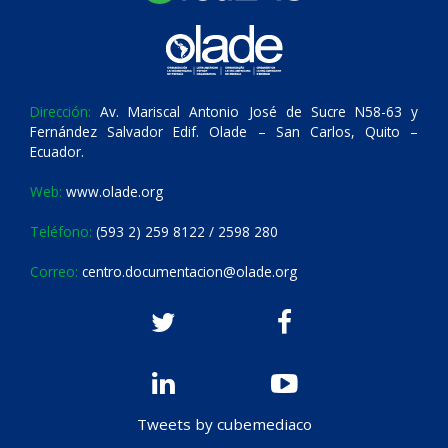
Dirección:
Av. Mariscal Antonio José de Sucre N58-63 y
Fernández Salvador Edif. Olade – San Carlos, Quito –
Ecuador.
Web:
www.olade.org
Teléfono:
(593 2) 259 8122 / 2598 280
Correo:
centro.documentacion@olade.org
Tweets by cubemediaco