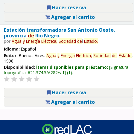
Hacer reserva
Agregar al carrito
Estación transformadora San Antonio Oeste,
provincia
de
Río Negro.
por
Agua
y
Energía
Eléctrica,
Sociedad
de
l
Estado
.
Idioma:
Español
Editor:
Buenos Aires:
Agua
y
Energía
Eléctrica,
Sociedad
de
l
Estado
,
1998
Disponibilidad:
Ítems disponibles para préstamo:
Signatura
topográfica:
621.374.5/A282/v.1
(1).
Hacer reserva
Agregar al carrito