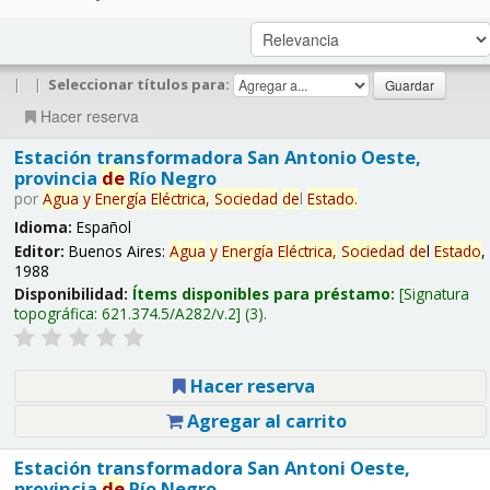
|
|
Seleccionar títulos para:
Hacer reserva
Estación transformadora San Antonio Oeste,
provincia
de
Río Negro
por
Agua
y
Energía
Eléctrica,
Sociedad
de
l
Estado
.
Idioma:
Español
Editor:
Buenos Aires:
Agua
y
Energía
Eléctrica,
Sociedad
de
l
Estado
,
1988
Disponibilidad:
Ítems disponibles para préstamo:
Signatura
topográfica:
621.374.5/A282/v.2
(3).
Hacer reserva
Agregar al carrito
Estación transformadora San Antoni Oeste,
provincia
de
Río Negro