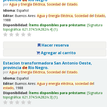
por
Agua
y
Energía
Eléctrica,
Sociedad
de
l
Estado
.
Idioma:
Español
Editor:
Buenos Aires:
Agua
y
Energía
Eléctrica,
Sociedad
de
l
Estado
,
1988
Disponibilidad:
Ítems disponibles para préstamo:
Signatura
topográfica:
621.374.5/A282/v.4
(1).
Hacer reserva
Agregar al carrito
Estacion transformadora San Antonio Oeste,
provincia
de
Río Negro.
por
Agua
y
Energía
Eléctrica,
Sociedad
de
l
Estado
.
Idioma:
Español
Editor:
Buenos Aires:
Agua
y
energía
eléctrica,
sociedad
de
l
estado
, 1988
Disponibilidad:
Ítems disponibles para préstamo:
Signatura
topográfica:
621.374.5/A282/v.3
(1).