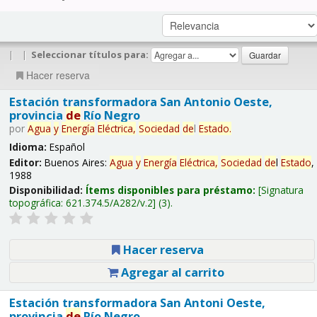
|
|
Seleccionar títulos para:
Hacer reserva
Estación transformadora San Antonio Oeste,
provincia
de
Río Negro
por
Agua
y
Energía
Eléctrica,
Sociedad
de
l
Estado
.
Idioma:
Español
Editor:
Buenos Aires:
Agua
y
Energía
Eléctrica,
Sociedad
de
l
Estado
,
1988
Disponibilidad:
Ítems disponibles para préstamo:
Signatura
topográfica:
621.374.5/A282/v.2
(3).
Hacer reserva
Agregar al carrito
Estación transformadora San Antoni Oeste,
provincia
de
Río Negro