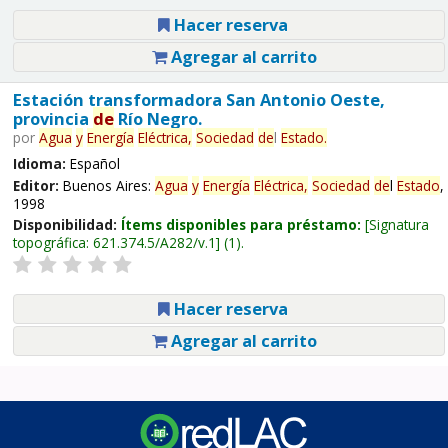
Hacer reserva
Agregar al carrito
Estación transformadora San Antonio Oeste,
provincia
de
Río Negro.
por
Agua
y
Energía
Eléctrica,
Sociedad
de
l
Estado
.
Idioma:
Español
Editor:
Buenos Aires:
Agua
y
Energía
Eléctrica,
Sociedad
de
l
Estado
,
1998
Disponibilidad:
Ítems disponibles para préstamo:
Signatura
topográfica:
621.374.5/A282/v.1
(1).
Hacer reserva
Agregar al carrito