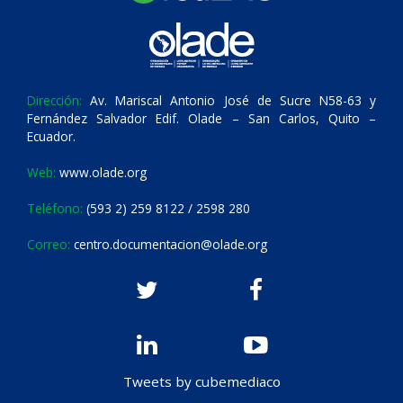
Dirección:
Av. Mariscal Antonio José de Sucre N58-63 y
Fernández Salvador Edif. Olade – San Carlos, Quito –
Ecuador.
Web:
www.olade.org
Teléfono:
(593 2) 259 8122 / 2598 280
Correo:
centro.documentacion@olade.org
Tweets by cubemediaco