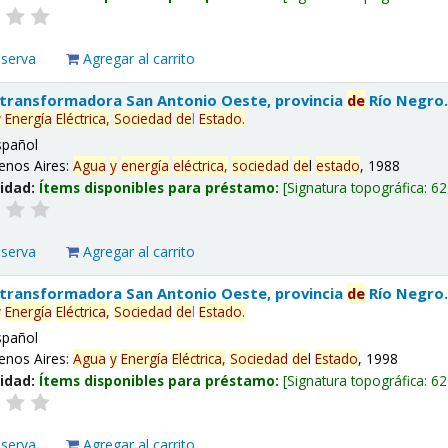
eserva
Agregar al carrito
 transformadora San Antonio Oeste, provincia
de
Río Negro
y
Energía
Eléctrica,
Sociedad
de
l
Estado
.
spañol
enos Aires:
Agua
y
energía
eléctrica,
sociedad
de
l
estado
, 1988
lidad:
Ítems disponibles para préstamo:
Signatura topográfica:
62
eserva
Agregar al carrito
 transformadora San Antonio Oeste, provincia
de
Río Negro
y
Energía
Eléctrica,
Sociedad
de
l
Estado
.
spañol
enos Aires:
Agua
y
Energía
Eléctrica,
Sociedad
de
l
Estado
, 1998
lidad:
Ítems disponibles para préstamo:
Signatura topográfica:
62
eserva
Agregar al carrito