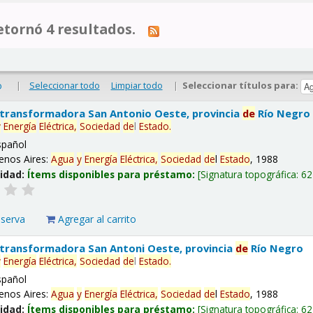
tornó 4 resultados.
|
Seleccionar todo
Limpiar todo
|
Seleccionar títulos para:
o
 transformadora San Antonio Oeste, provincia
de
Río Negro
y
Energía
Eléctrica,
Sociedad
de
l
Estado
.
spañol
enos Aires:
Agua
y
Energía
Eléctrica,
Sociedad
de
l
Estado
, 1988
lidad:
Ítems disponibles para préstamo:
Signatura topográfica:
62
eserva
Agregar al carrito
 transformadora San Antoni Oeste, provincia
de
Río Negro
y
Energía
Eléctrica,
Sociedad
de
l
Estado
.
spañol
enos Aires:
Agua
y
Energía
Eléctrica,
Sociedad
de
l
Estado
, 1988
lidad:
Ítems disponibles para préstamo:
Signatura topográfica:
62