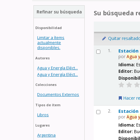
Refinar su búsqueda
Su búsqueda re
Disponibilidad
Limitar a ítems
Quitar resaltad
actualmente
disponibles.
1.
Estación
por
Agua
Autores
Idioma:
E
Agua y Energía Eléct...
Editor:
Bu
Agua y Energía Eléct...
Disponibi
Colecciones
Documentos Externos
Hacer r
Tipos de ítem
2.
Estación
Libros
por
Agua
Idioma:
E
Lugares
Editor:
Bu
Argentina
Disponibi