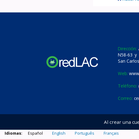
Dirección:
A
N58-63 y 
San Carlos
Web:
www.
Teléfono:
Correo:
ce
Al crear una cu
Idiomas:
Español
English
Português
Français