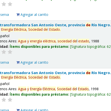
eserva
Agregar al carrito
 transformadora San Antonio Oeste, provincia
de
Río Negro
y
Energía
Eléctrica,
Sociedad
de
l
Estado
.
spañol
enos Aires:
Agua
y
energía
eléctrica,
sociedad
de
l
estado
, 1988
lidad:
Ítems disponibles para préstamo:
Signatura topográfica:
62
eserva
Agregar al carrito
 transformadora San Antonio Oeste, provincia
de
Río Negro
y
Energía
Eléctrica,
Sociedad
de
l
Estado
.
spañol
enos Aires:
Agua
y
Energía
Eléctrica,
Sociedad
de
l
Estado
, 1998
lidad:
Ítems disponibles para préstamo:
Signatura topográfica:
62
eserva
Agregar al carrito