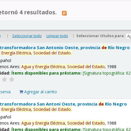
tornó 4 resultados.
|
Seleccionar todo
Limpiar todo
|
Seleccionar títulos para:
o
 transformadora San Antonio Oeste, provincia
de
Río Negro
y
Energía
Eléctrica,
Sociedad
de
l
Estado
.
spañol
enos Aires:
Agua
y
Energía
Eléctrica,
Sociedad
de
l
Estado
, 1988
lidad:
Ítems disponibles para préstamo:
Signatura topográfica:
62
eserva
Agregar al carrito
 transformadora San Antoni Oeste, provincia
de
Río Negro
y
Energía
Eléctrica,
Sociedad
de
l
Estado
.
spañol
enos Aires:
Agua
y
Energía
Eléctrica,
Sociedad
de
l
Estado
, 1988
lidad:
Ítems disponibles para préstamo:
Signatura topográfica:
62