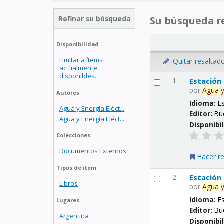
Refinar su búsqueda
Su búsqueda re
Disponibilidad
Limitar a ítems
Quitar resaltad
actualmente
disponibles.
1.
Estación
por
Agua
Autores
Idioma:
E
Agua y Energía Eléct...
Editor:
Bu
Agua y Energía Eléct...
Disponibi
Colecciones
Documentos Externos
Hacer r
Tipos de ítem
2.
Estación
Libros
por
Agua
Idioma:
E
Lugares
Editor:
Bu
Argentina
Disponibi