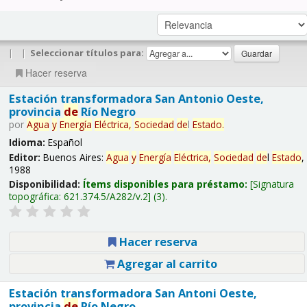
|
|
Seleccionar títulos para:
Hacer reserva
Estación transformadora San Antonio Oeste,
provincia
de
Río Negro
por
Agua
y
Energía
Eléctrica,
Sociedad
de
l
Estado
.
Idioma:
Español
Editor:
Buenos Aires:
Agua
y
Energía
Eléctrica,
Sociedad
de
l
Estado
,
1988
Disponibilidad:
Ítems disponibles para préstamo:
Signatura
topográfica:
621.374.5/A282/v.2
(3).
Hacer reserva
Agregar al carrito
Estación transformadora San Antoni Oeste,
provincia
de
Río Negro