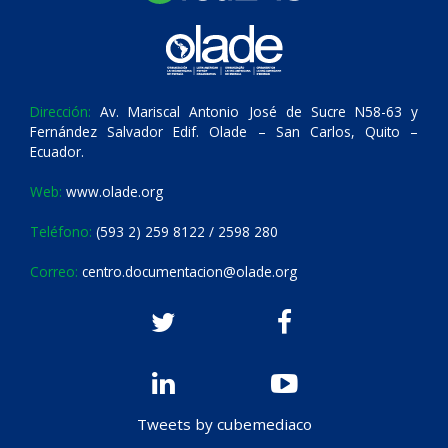
Dirección:
Av. Mariscal Antonio José de Sucre N58-63 y
Fernández Salvador Edif. Olade – San Carlos, Quito –
Ecuador.
Web:
www.olade.org
Teléfono:
(593 2) 259 8122 / 2598 280
Correo:
centro.documentacion@olade.org
Tweets by cubemediaco