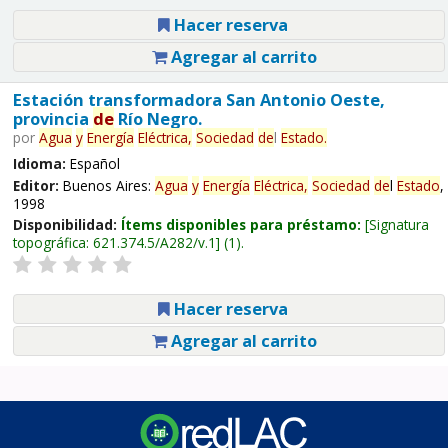
Hacer reserva
Agregar al carrito
Estación transformadora San Antonio Oeste,
provincia
de
Río Negro.
por
Agua
y
Energía
Eléctrica,
Sociedad
de
l
Estado
.
Idioma:
Español
Editor:
Buenos Aires:
Agua
y
Energía
Eléctrica,
Sociedad
de
l
Estado
,
1998
Disponibilidad:
Ítems disponibles para préstamo:
Signatura
topográfica:
621.374.5/A282/v.1
(1).
Hacer reserva
Agregar al carrito