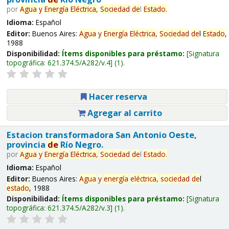
por
Agua
y
Energía
Eléctrica,
Sociedad
de
l
Estado
.
Idioma:
Español
Editor:
Buenos Aires:
Agua
y
Energía
Eléctrica,
Sociedad
de
l
Estado
,
1988
Disponibilidad:
Ítems disponibles para préstamo:
Signatura
topográfica:
621.374.5/A282/v.4
(1).
Hacer reserva
Agregar al carrito
Estacion transformadora San Antonio Oeste,
provincia
de
Río Negro.
por
Agua
y
Energía
Eléctrica,
Sociedad
de
l
Estado
.
Idioma:
Español
Editor:
Buenos Aires:
Agua
y
energía
eléctrica,
sociedad
de
l
estado
, 1988
Disponibilidad:
Ítems disponibles para préstamo:
Signatura
topográfica:
621.374.5/A282/v.3
(1).