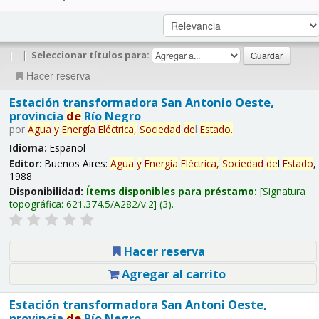
|
|
Seleccionar títulos para:
Hacer reserva
Estación transformadora San Antonio Oeste,
provincia
de
Río Negro
por
Agua
y
Energía
Eléctrica,
Sociedad
de
l
Estado
.
Idioma:
Español
Editor:
Buenos Aires:
Agua
y
Energía
Eléctrica,
Sociedad
de
l
Estado
,
1988
Disponibilidad:
Ítems disponibles para préstamo:
Signatura
topográfica:
621.374.5/A282/v.2
(3).
Hacer reserva
Agregar al carrito
Estación transformadora San Antoni Oeste,
provincia
de
Río Negro