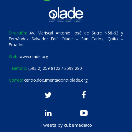
Dirección:
Av. Mariscal Antonio José de Sucre N58-63 y
Fernández Salvador Edif. Olade – San Carlos, Quito –
Ecuador.
Web:
www.olade.org
Teléfono:
(593 2) 259 8122 / 2598 280
Correo:
centro.documentacion@olade.org
Tweets by cubemediaco