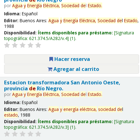
por
Agua
y
Energía
Eléctrica,
Sociedad
de
l
Estado
.
Idioma:
Español
Editor:
Buenos Aires:
Agua
y
Energía
Eléctrica,
Sociedad
de
l
Estado
,
1988
Disponibilidad:
Ítems disponibles para préstamo:
Signatura
topográfica:
621.374.5/A282/v.4
(1).
Hacer reserva
Agregar al carrito
Estacion transformadora San Antonio Oeste,
provincia
de
Río Negro.
por
Agua
y
Energía
Eléctrica,
Sociedad
de
l
Estado
.
Idioma:
Español
Editor:
Buenos Aires:
Agua
y
energía
eléctrica,
sociedad
de
l
estado
, 1988
Disponibilidad:
Ítems disponibles para préstamo:
Signatura
topográfica:
621.374.5/A282/v.3
(1).