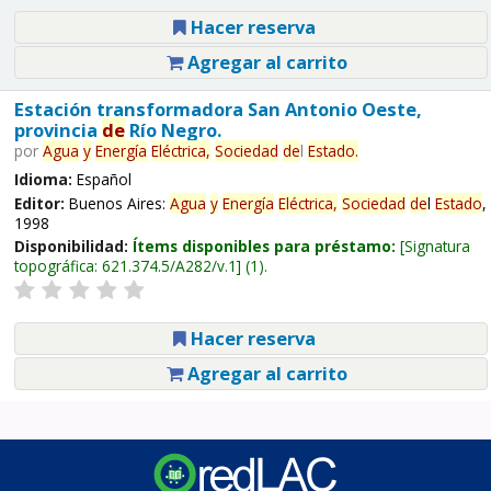
Hacer reserva
Agregar al carrito
Estación transformadora San Antonio Oeste,
provincia
de
Río Negro.
por
Agua
y
Energía
Eléctrica,
Sociedad
de
l
Estado
.
Idioma:
Español
Editor:
Buenos Aires:
Agua
y
Energía
Eléctrica,
Sociedad
de
l
Estado
,
1998
Disponibilidad:
Ítems disponibles para préstamo:
Signatura
topográfica:
621.374.5/A282/v.1
(1).
Hacer reserva
Agregar al carrito