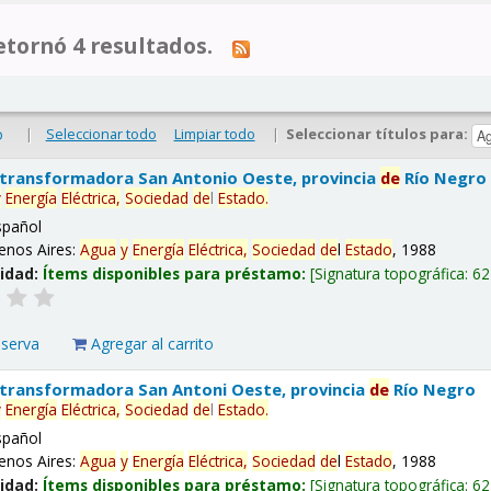
tornó 4 resultados.
|
Seleccionar todo
Limpiar todo
|
Seleccionar títulos para:
o
 transformadora San Antonio Oeste, provincia
de
Río Negro
y
Energía
Eléctrica,
Sociedad
de
l
Estado
.
spañol
enos Aires:
Agua
y
Energía
Eléctrica,
Sociedad
de
l
Estado
, 1988
lidad:
Ítems disponibles para préstamo:
Signatura topográfica:
62
eserva
Agregar al carrito
 transformadora San Antoni Oeste, provincia
de
Río Negro
y
Energía
Eléctrica,
Sociedad
de
l
Estado
.
spañol
enos Aires:
Agua
y
Energía
Eléctrica,
Sociedad
de
l
Estado
, 1988
lidad:
Ítems disponibles para préstamo:
Signatura topográfica:
62