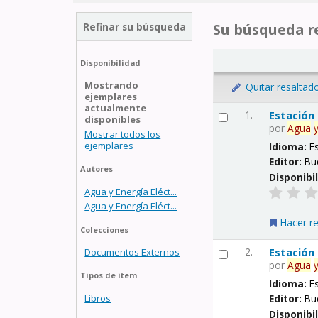
Refinar su búsqueda
Su búsqueda re
Disponibilidad
Mostrando
Quitar resaltad
ejemplares
actualmente
1.
Estación
disponibles
por
Agua
Mostrar todos los
ejemplares
Idioma:
E
Editor:
Bu
Autores
Disponibi
Agua y Energía Eléct...
Agua y Energía Eléct...
Hacer r
Colecciones
2.
Estación
Documentos Externos
por
Agua
Tipos de ítem
Idioma:
E
Libros
Editor:
Bu
Disponibi