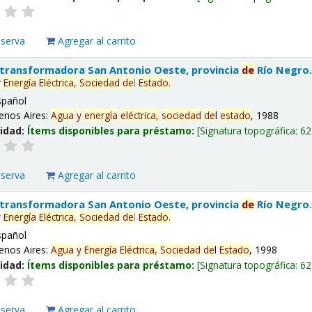
eserva
Agregar al carrito
 transformadora San Antonio Oeste, provincia
de
Río Negro
y
Energía
Eléctrica,
Sociedad
de
l
Estado
.
spañol
enos Aires:
Agua
y
energía
eléctrica,
sociedad
de
l
estado
, 1988
lidad:
Ítems disponibles para préstamo:
Signatura topográfica:
62
eserva
Agregar al carrito
 transformadora San Antonio Oeste, provincia
de
Río Negro
y
Energía
Eléctrica,
Sociedad
de
l
Estado
.
spañol
enos Aires:
Agua
y
Energía
Eléctrica,
Sociedad
de
l
Estado
, 1998
lidad:
Ítems disponibles para préstamo:
Signatura topográfica:
62
eserva
Agregar al carrito