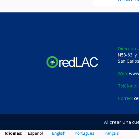
Dirección:
A
N58-63 y 
San Carlos
Web:
www.
Teléfono:
Correo:
ce
Al crear una cu
Idiomas:
Español
English
Português
Français