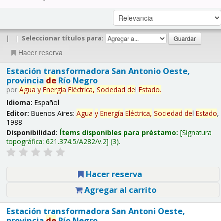
|
|
Seleccionar títulos para:
Hacer reserva
Estación transformadora San Antonio Oeste,
provincia
de
Río Negro
por
Agua
y
Energía
Eléctrica,
Sociedad
de
l
Estado
.
Idioma:
Español
Editor:
Buenos Aires:
Agua
y
Energía
Eléctrica,
Sociedad
de
l
Estado
,
1988
Disponibilidad:
Ítems disponibles para préstamo:
Signatura
topográfica:
621.374.5/A282/v.2
(3).
Hacer reserva
Agregar al carrito
Estación transformadora San Antoni Oeste,
provincia
de
Río Negro