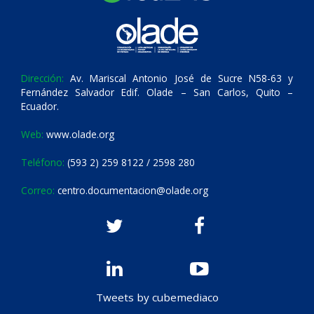
Dirección:
Av. Mariscal Antonio José de Sucre N58-63 y
Fernández Salvador Edif. Olade – San Carlos, Quito –
Ecuador.
Web:
www.olade.org
Teléfono:
(593 2) 259 8122 / 2598 280
Correo:
centro.documentacion@olade.org
Tweets by cubemediaco