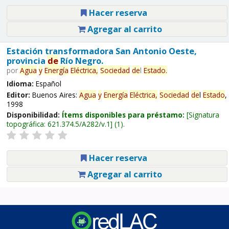
Hacer reserva
Agregar al carrito
Estación transformadora San Antonio Oeste,
provincia
de
Río Negro.
por
Agua
y
Energía
Eléctrica,
Sociedad
de
l
Estado
.
Idioma:
Español
Editor:
Buenos Aires:
Agua
y
Energía
Eléctrica,
Sociedad
de
l
Estado
,
1998
Disponibilidad:
Ítems disponibles para préstamo:
Signatura
topográfica:
621.374.5/A282/v.1
(1).
Hacer reserva
Agregar al carrito