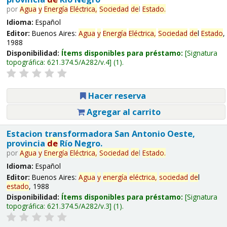
por
Agua
y
Energía
Eléctrica,
Sociedad
de
l
Estado
.
Idioma:
Español
Editor:
Buenos Aires:
Agua
y
Energía
Eléctrica,
Sociedad
de
l
Estado
,
1988
Disponibilidad:
Ítems disponibles para préstamo:
Signatura
topográfica:
621.374.5/A282/v.4
(1).
Hacer reserva
Agregar al carrito
Estacion transformadora San Antonio Oeste,
provincia
de
Río Negro.
por
Agua
y
Energía
Eléctrica,
Sociedad
de
l
Estado
.
Idioma:
Español
Editor:
Buenos Aires:
Agua
y
energía
eléctrica,
sociedad
de
l
estado
, 1988
Disponibilidad:
Ítems disponibles para préstamo:
Signatura
topográfica:
621.374.5/A282/v.3
(1).