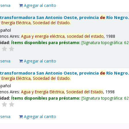
eserva
Agregar al carrito
 transformadora San Antonio Oeste, provincia
de
Río Negro
y
Energía
Eléctrica,
Sociedad
de
l
Estado
.
spañol
enos Aires:
Agua
y
energía
eléctrica,
sociedad
de
l
estado
, 1988
lidad:
Ítems disponibles para préstamo:
Signatura topográfica:
62
eserva
Agregar al carrito
 transformadora San Antonio Oeste, provincia
de
Río Negro
y
Energía
Eléctrica,
Sociedad
de
l
Estado
.
spañol
enos Aires:
Agua
y
Energía
Eléctrica,
Sociedad
de
l
Estado
, 1998
lidad:
Ítems disponibles para préstamo:
Signatura topográfica:
62
eserva
Agregar al carrito