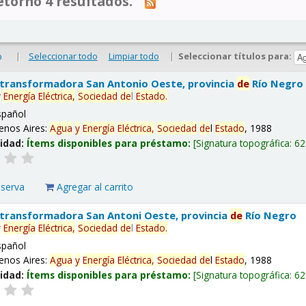
tornó 4 resultados.
|
Seleccionar todo
Limpiar todo
|
Seleccionar títulos para:
o
 transformadora San Antonio Oeste, provincia
de
Río Negro
y
Energía
Eléctrica,
Sociedad
de
l
Estado
.
spañol
enos Aires:
Agua
y
Energía
Eléctrica,
Sociedad
de
l
Estado
, 1988
lidad:
Ítems disponibles para préstamo:
Signatura topográfica:
62
eserva
Agregar al carrito
 transformadora San Antoni Oeste, provincia
de
Río Negro
y
Energía
Eléctrica,
Sociedad
de
l
Estado
.
spañol
enos Aires:
Agua
y
Energía
Eléctrica,
Sociedad
de
l
Estado
, 1988
lidad:
Ítems disponibles para préstamo:
Signatura topográfica:
62