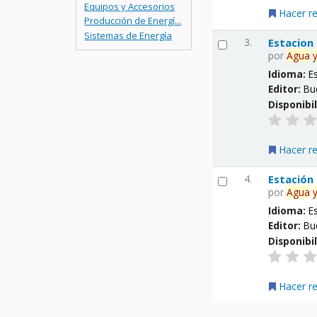
Equipos y Accesorios
Hacer r
Producción de Energí...
Sistemas de Energía
3.
Estacion
por
Agua
Idioma:
E
Editor:
Bu
Disponibi
Hacer r
4.
Estación
por
Agua
Idioma:
E
Editor:
Bu
Disponibi
Hacer r