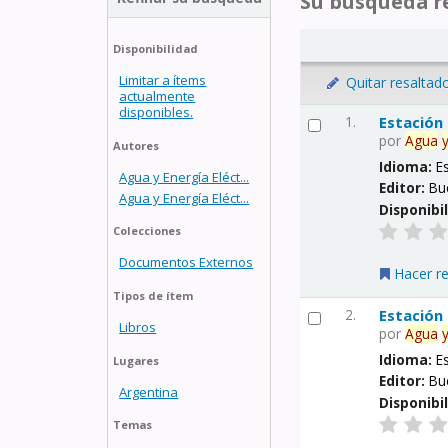
Su búsqueda re
Disponibilidad
Limitar a ítems
Quitar resaltad
actualmente
disponibles.
1.
Estación
por
Agua
Autores
Idioma:
E
Agua y Energía Eléct...
Editor:
Bu
Agua y Energía Eléct...
Disponibi
Colecciones
Documentos Externos
Hacer r
Tipos de ítem
2.
Estación
Libros
por
Agua
Idioma:
E
Lugares
Editor:
Bu
Argentina
Disponibi
Temas