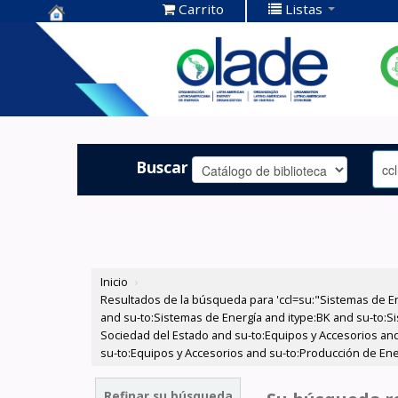
Carrito
Listas
Centro de
Documentación
OLADE -
Buscar
Inicio
›
Resultados de la búsqueda para 'ccl=su:"Sistemas de E
and su-to:Sistemas de Energía and itype:BK and su-to:Si
Sociedad del Estado and su-to:Equipos y Accesorios and
su-to:Equipos y Accesorios and su-to:Producción de Ener
Refinar su búsqueda