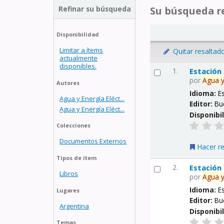
Refinar su búsqueda
Su búsqueda re
Disponibilidad
Limitar a ítems
Quitar resaltad
actualmente
disponibles.
1.
Estación
por
Agua
Autores
Idioma:
E
Agua y Energía Eléct...
Editor:
Bu
Agua y Energía Eléct...
Disponibi
Colecciones
Documentos Externos
Hacer r
Tipos de ítem
2.
Estación
Libros
por
Agua
Idioma:
E
Lugares
Editor:
Bu
Argentina
Disponibi
Temas