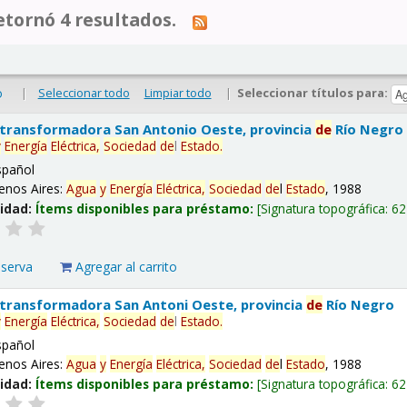
tornó 4 resultados.
|
Seleccionar todo
Limpiar todo
|
Seleccionar títulos para:
o
 transformadora San Antonio Oeste, provincia
de
Río Negro
y
Energía
Eléctrica,
Sociedad
de
l
Estado
.
spañol
enos Aires:
Agua
y
Energía
Eléctrica,
Sociedad
de
l
Estado
, 1988
lidad:
Ítems disponibles para préstamo:
Signatura topográfica:
62
eserva
Agregar al carrito
 transformadora San Antoni Oeste, provincia
de
Río Negro
y
Energía
Eléctrica,
Sociedad
de
l
Estado
.
spañol
enos Aires:
Agua
y
Energía
Eléctrica,
Sociedad
de
l
Estado
, 1988
lidad:
Ítems disponibles para préstamo:
Signatura topográfica:
62