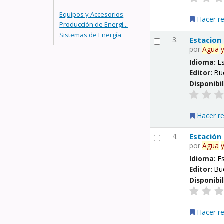
Equipos y Accesorios
Hacer r
Producción de Energí...
Sistemas de Energía
3.
Estacion
por
Agua
Idioma:
E
Editor:
Bu
Disponibi
Hacer r
4.
Estación
por
Agua
Idioma:
E
Editor:
Bu
Disponibi
Hacer r