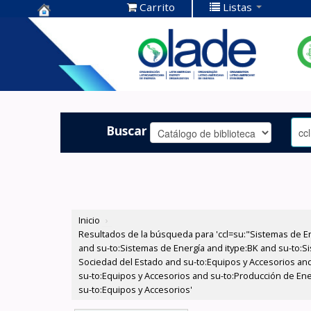
Carrito
Listas
Centro de
Documentación
OLADE -
Buscar
Inicio
›
Resultados de la búsqueda para 'ccl=su:"Sistemas de E
and su-to:Sistemas de Energía and itype:BK and su-to:Si
Sociedad del Estado and su-to:Equipos y Accesorios and
su-to:Equipos y Accesorios and su-to:Producción de Ene
su-to:Equipos y Accesorios'