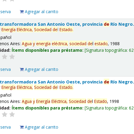
eserva
Agregar al carrito
 transformadora San Antonio Oeste, provincia
de
Río Negro
y
Energía
Eléctrica,
Sociedad
de
l
Estado
.
spañol
enos Aires:
Agua
y
energía
eléctrica,
sociedad
de
l
estado
, 1988
lidad:
Ítems disponibles para préstamo:
Signatura topográfica:
62
eserva
Agregar al carrito
 transformadora San Antonio Oeste, provincia
de
Río Negro
y
Energía
Eléctrica,
Sociedad
de
l
Estado
.
spañol
enos Aires:
Agua
y
Energía
Eléctrica,
Sociedad
de
l
Estado
, 1998
lidad:
Ítems disponibles para préstamo:
Signatura topográfica:
62
eserva
Agregar al carrito