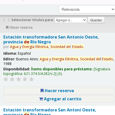
|
|
Seleccionar títulos para:
Hacer reserva
Estación transformadora San Antonio Oeste,
provincia
de
Río Negro
por
Agua
y
Energía
Eléctrica,
Sociedad
de
l
Estado
.
Idioma:
Español
Editor:
Buenos Aires:
Agua
y
Energía
Eléctrica,
Sociedad
de
l
Estado
,
1988
Disponibilidad:
Ítems disponibles para préstamo:
Signatura
topográfica:
621.374.5/A282/v.2
(3).
Hacer reserva
Agregar al carrito
Estación transformadora San Antoni Oeste,
provincia
de
Río Negro