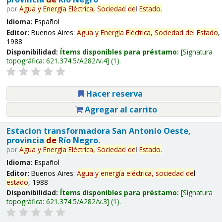
por
Agua
y
Energía
Eléctrica,
Sociedad
de
l
Estado
.
Idioma:
Español
Editor:
Buenos Aires:
Agua
y
Energía
Eléctrica,
Sociedad
de
l
Estado
,
1988
Disponibilidad:
Ítems disponibles para préstamo:
Signatura
topográfica:
621.374.5/A282/v.4
(1).
Hacer reserva
Agregar al carrito
Estacion transformadora San Antonio Oeste,
provincia
de
Río Negro.
por
Agua
y
Energía
Eléctrica,
Sociedad
de
l
Estado
.
Idioma:
Español
Editor:
Buenos Aires:
Agua
y
energía
eléctrica,
sociedad
de
l
estado
, 1988
Disponibilidad:
Ítems disponibles para préstamo:
Signatura
topográfica:
621.374.5/A282/v.3
(1).