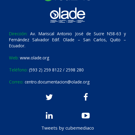
Dirección:
Av. Mariscal Antonio José de Sucre N58-63 y
Fernández Salvador Edif. Olade – San Carlos, Quito –
Ecuador.
Web:
www.olade.org
Teléfono:
(593 2) 259 8122 / 2598 280
Correo:
centro.documentacion@olade.org
Tweets by cubemediaco