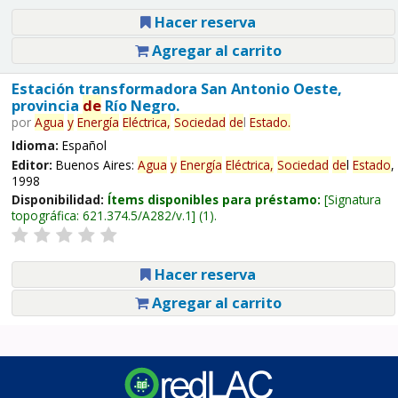
Hacer reserva
Agregar al carrito
Estación transformadora San Antonio Oeste,
provincia
de
Río Negro.
por
Agua
y
Energía
Eléctrica,
Sociedad
de
l
Estado
.
Idioma:
Español
Editor:
Buenos Aires:
Agua
y
Energía
Eléctrica,
Sociedad
de
l
Estado
,
1998
Disponibilidad:
Ítems disponibles para préstamo:
Signatura
topográfica:
621.374.5/A282/v.1
(1).
Hacer reserva
Agregar al carrito