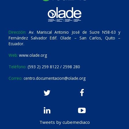
Dirección:
Av. Mariscal Antonio José de Sucre N58-63 y
Fernández Salvador Edif. Olade – San Carlos, Quito –
Ecuador.
Web:
www.olade.org
Teléfono:
(593 2) 259 8122 / 2598 280
Correo:
centro.documentacion@olade.org
Tweets by cubemediaco