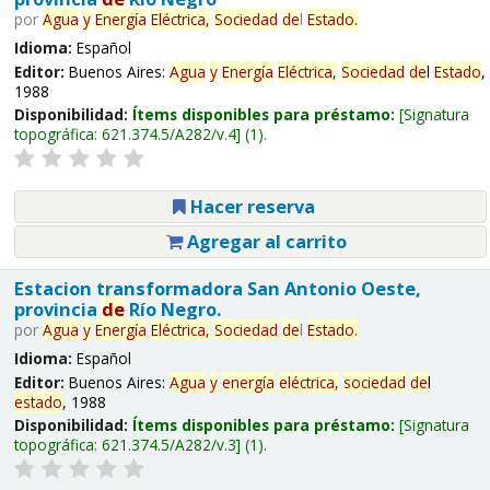
por
Agua
y
Energía
Eléctrica,
Sociedad
de
l
Estado
.
Idioma:
Español
Editor:
Buenos Aires:
Agua
y
Energía
Eléctrica,
Sociedad
de
l
Estado
,
1988
Disponibilidad:
Ítems disponibles para préstamo:
Signatura
topográfica:
621.374.5/A282/v.4
(1).
Hacer reserva
Agregar al carrito
Estacion transformadora San Antonio Oeste,
provincia
de
Río Negro.
por
Agua
y
Energía
Eléctrica,
Sociedad
de
l
Estado
.
Idioma:
Español
Editor:
Buenos Aires:
Agua
y
energía
eléctrica,
sociedad
de
l
estado
, 1988
Disponibilidad:
Ítems disponibles para préstamo:
Signatura
topográfica:
621.374.5/A282/v.3
(1).