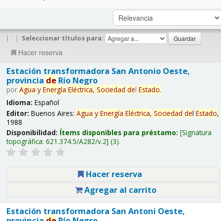
|
|
Seleccionar títulos para:
Hacer reserva
Estación transformadora San Antonio Oeste,
provincia
de
Río Negro
por
Agua
y
Energía
Eléctrica,
Sociedad
de
l
Estado
.
Idioma:
Español
Editor:
Buenos Aires:
Agua
y
Energía
Eléctrica,
Sociedad
de
l
Estado
,
1988
Disponibilidad:
Ítems disponibles para préstamo:
Signatura
topográfica:
621.374.5/A282/v.2
(3).
Hacer reserva
Agregar al carrito
Estación transformadora San Antoni Oeste,
provincia
de
Río Negro