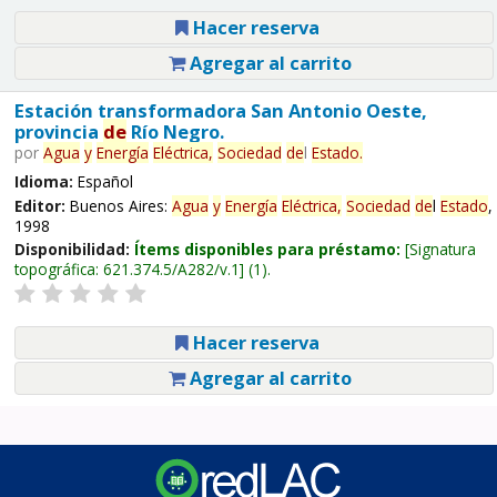
Hacer reserva
Agregar al carrito
Estación transformadora San Antonio Oeste,
provincia
de
Río Negro.
por
Agua
y
Energía
Eléctrica,
Sociedad
de
l
Estado
.
Idioma:
Español
Editor:
Buenos Aires:
Agua
y
Energía
Eléctrica,
Sociedad
de
l
Estado
,
1998
Disponibilidad:
Ítems disponibles para préstamo:
Signatura
topográfica:
621.374.5/A282/v.1
(1).
Hacer reserva
Agregar al carrito