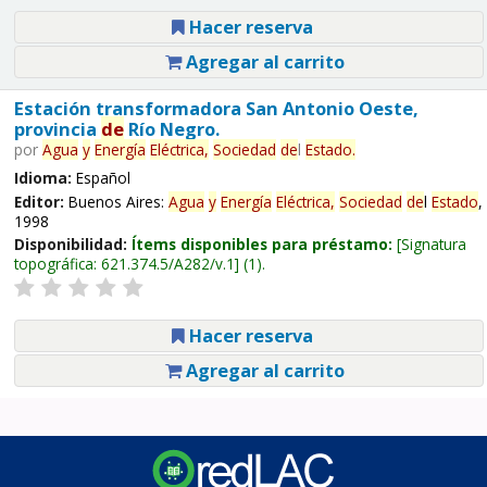
Hacer reserva
Agregar al carrito
Estación transformadora San Antonio Oeste,
provincia
de
Río Negro.
por
Agua
y
Energía
Eléctrica,
Sociedad
de
l
Estado
.
Idioma:
Español
Editor:
Buenos Aires:
Agua
y
Energía
Eléctrica,
Sociedad
de
l
Estado
,
1998
Disponibilidad:
Ítems disponibles para préstamo:
Signatura
topográfica:
621.374.5/A282/v.1
(1).
Hacer reserva
Agregar al carrito