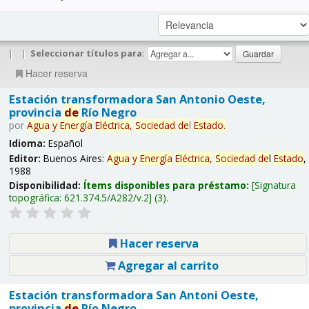
|
|
Seleccionar títulos para:
Hacer reserva
Estación transformadora San Antonio Oeste,
provincia
de
Río Negro
por
Agua
y
Energía
Eléctrica,
Sociedad
de
l
Estado
.
Idioma:
Español
Editor:
Buenos Aires:
Agua
y
Energía
Eléctrica,
Sociedad
de
l
Estado
,
1988
Disponibilidad:
Ítems disponibles para préstamo:
Signatura
topográfica:
621.374.5/A282/v.2
(3).
Hacer reserva
Agregar al carrito
Estación transformadora San Antoni Oeste,
provincia
de
Río Negro