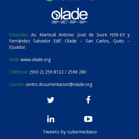
Dirección:
Av. Mariscal Antonio José de Sucre N58-63 y
Fernández Salvador Edif. Olade – San Carlos, Quito –
Ecuador.
Web:
www.olade.org
Teléfono:
(593 2) 259 8122 / 2598 280
Correo:
centro.documentacion@olade.org
Tweets by cubemediaco