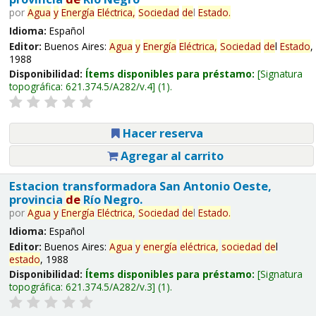
por
Agua
y
Energía
Eléctrica,
Sociedad
de
l
Estado
.
Idioma:
Español
Editor:
Buenos Aires:
Agua
y
Energía
Eléctrica,
Sociedad
de
l
Estado
,
1988
Disponibilidad:
Ítems disponibles para préstamo:
Signatura
topográfica:
621.374.5/A282/v.4
(1).
Hacer reserva
Agregar al carrito
Estacion transformadora San Antonio Oeste,
provincia
de
Río Negro.
por
Agua
y
Energía
Eléctrica,
Sociedad
de
l
Estado
.
Idioma:
Español
Editor:
Buenos Aires:
Agua
y
energía
eléctrica,
sociedad
de
l
estado
, 1988
Disponibilidad:
Ítems disponibles para préstamo:
Signatura
topográfica:
621.374.5/A282/v.3
(1).